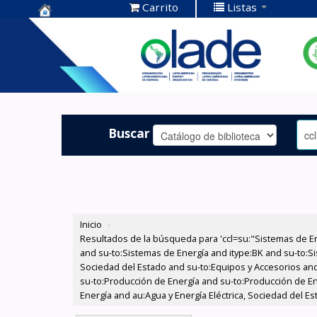
Carrito
Listas
Centro de
Documentación
OLADE -
Buscar
Inicio
›
Resultados de la búsqueda para 'ccl=su:"Sistemas de E
and su-to:Sistemas de Energía and itype:BK and su-to:Si
Sociedad del Estado and su-to:Equipos y Accesorios and
su-to:Producción de Energía and su-to:Producción de En
Energía and au:Agua y Energía Eléctrica, Sociedad del E