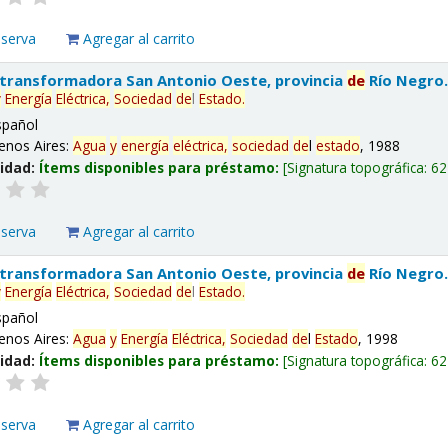
eserva
Agregar al carrito
 transformadora San Antonio Oeste, provincia
de
Río Negro
y
Energía
Eléctrica,
Sociedad
de
l
Estado
.
spañol
enos Aires:
Agua
y
energía
eléctrica,
sociedad
de
l
estado
, 1988
lidad:
Ítems disponibles para préstamo:
Signatura topográfica:
62
eserva
Agregar al carrito
 transformadora San Antonio Oeste, provincia
de
Río Negro
y
Energía
Eléctrica,
Sociedad
de
l
Estado
.
spañol
enos Aires:
Agua
y
Energía
Eléctrica,
Sociedad
de
l
Estado
, 1998
lidad:
Ítems disponibles para préstamo:
Signatura topográfica:
62
eserva
Agregar al carrito