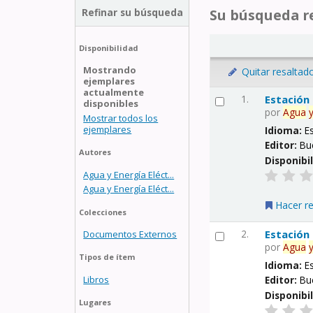
Refinar su búsqueda
Su búsqueda re
Disponibilidad
Mostrando
Quitar resaltad
ejemplares
actualmente
1.
Estación
disponibles
por
Agua
Mostrar todos los
ejemplares
Idioma:
E
Editor:
Bu
Autores
Disponibi
Agua y Energía Eléct...
Agua y Energía Eléct...
Hacer r
Colecciones
2.
Estación
Documentos Externos
por
Agua
Tipos de ítem
Idioma:
E
Libros
Editor:
Bu
Disponibi
Lugares