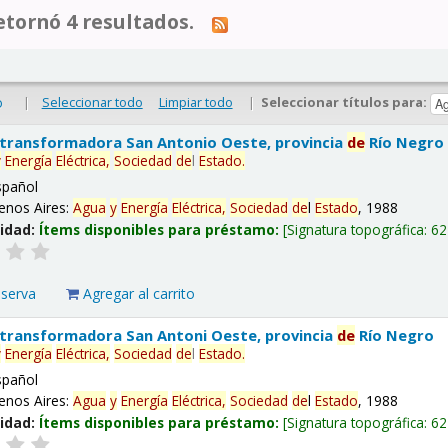
tornó 4 resultados.
|
Seleccionar todo
Limpiar todo
|
Seleccionar títulos para:
o
 transformadora San Antonio Oeste, provincia
de
Río Negro
y
Energía
Eléctrica,
Sociedad
de
l
Estado
.
spañol
enos Aires:
Agua
y
Energía
Eléctrica,
Sociedad
de
l
Estado
, 1988
lidad:
Ítems disponibles para préstamo:
Signatura topográfica:
62
eserva
Agregar al carrito
 transformadora San Antoni Oeste, provincia
de
Río Negro
y
Energía
Eléctrica,
Sociedad
de
l
Estado
.
spañol
enos Aires:
Agua
y
Energía
Eléctrica,
Sociedad
de
l
Estado
, 1988
lidad:
Ítems disponibles para préstamo:
Signatura topográfica:
62