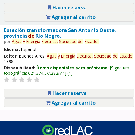
Hacer reserva
Agregar al carrito
Estación transformadora San Antonio Oeste,
provincia
de
Río Negro.
por
Agua
y
Energía
Eléctrica,
Sociedad
de
l
Estado
.
Idioma:
Español
Editor:
Buenos Aires:
Agua
y
Energía
Eléctrica,
Sociedad
de
l
Estado
,
1998
Disponibilidad:
Ítems disponibles para préstamo:
Signatura
topográfica:
621.374.5/A282/v.1
(1).
Hacer reserva
Agregar al carrito