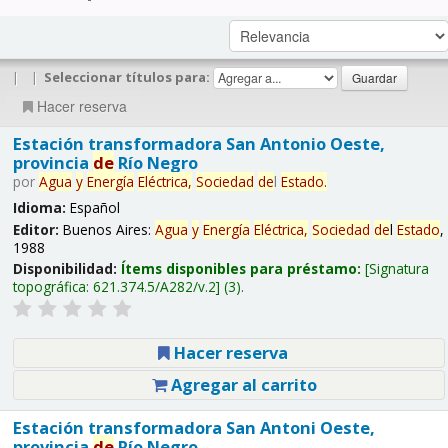
|
|
Seleccionar títulos para:
Hacer reserva
Estación transformadora San Antonio Oeste,
provincia
de
Río Negro
por
Agua
y
Energía
Eléctrica,
Sociedad
de
l
Estado
.
Idioma:
Español
Editor:
Buenos Aires:
Agua
y
Energía
Eléctrica,
Sociedad
de
l
Estado
,
1988
Disponibilidad:
Ítems disponibles para préstamo:
Signatura
topográfica:
621.374.5/A282/v.2
(3).
Hacer reserva
Agregar al carrito
Estación transformadora San Antoni Oeste,
provincia
de
Río Negro