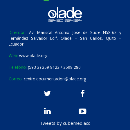
Dirección:
Av. Mariscal Antonio José de Sucre N58-63 y
Fernández Salvador Edif. Olade – San Carlos, Quito –
Ecuador.
Web:
www.olade.org
Teléfono:
(593 2) 259 8122 / 2598 280
Correo:
centro.documentacion@olade.org
Tweets by cubemediaco