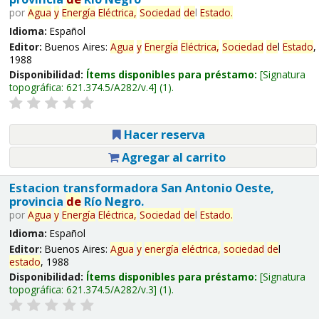
por
Agua
y
Energía
Eléctrica,
Sociedad
de
l
Estado
.
Idioma:
Español
Editor:
Buenos Aires:
Agua
y
Energía
Eléctrica,
Sociedad
de
l
Estado
,
1988
Disponibilidad:
Ítems disponibles para préstamo:
Signatura
topográfica:
621.374.5/A282/v.4
(1).
Hacer reserva
Agregar al carrito
Estacion transformadora San Antonio Oeste,
provincia
de
Río Negro.
por
Agua
y
Energía
Eléctrica,
Sociedad
de
l
Estado
.
Idioma:
Español
Editor:
Buenos Aires:
Agua
y
energía
eléctrica,
sociedad
de
l
estado
, 1988
Disponibilidad:
Ítems disponibles para préstamo:
Signatura
topográfica:
621.374.5/A282/v.3
(1).