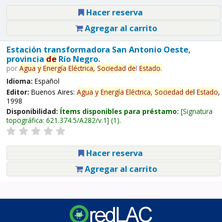
Hacer reserva
Agregar al carrito
Estación transformadora San Antonio Oeste,
provincia
de
Río Negro.
por
Agua
y
Energía
Eléctrica,
Sociedad
de
l
Estado
.
Idioma:
Español
Editor:
Buenos Aires:
Agua
y
Energía
Eléctrica,
Sociedad
de
l
Estado
,
1998
Disponibilidad:
Ítems disponibles para préstamo:
Signatura
topográfica:
621.374.5/A282/v.1
(1).
Hacer reserva
Agregar al carrito