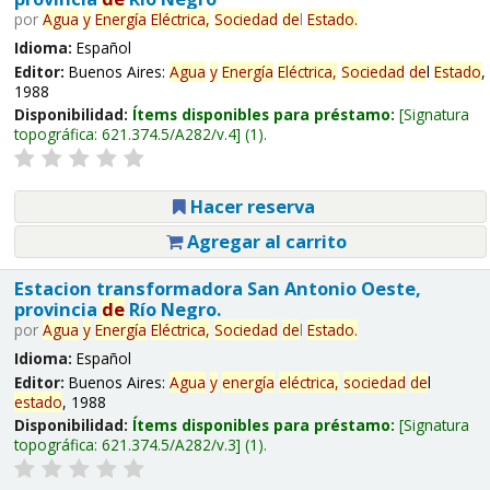
por
Agua
y
Energía
Eléctrica,
Sociedad
de
l
Estado
.
Idioma:
Español
Editor:
Buenos Aires:
Agua
y
Energía
Eléctrica,
Sociedad
de
l
Estado
,
1988
Disponibilidad:
Ítems disponibles para préstamo:
Signatura
topográfica:
621.374.5/A282/v.4
(1).
Hacer reserva
Agregar al carrito
Estacion transformadora San Antonio Oeste,
provincia
de
Río Negro.
por
Agua
y
Energía
Eléctrica,
Sociedad
de
l
Estado
.
Idioma:
Español
Editor:
Buenos Aires:
Agua
y
energía
eléctrica,
sociedad
de
l
estado
, 1988
Disponibilidad:
Ítems disponibles para préstamo:
Signatura
topográfica:
621.374.5/A282/v.3
(1).