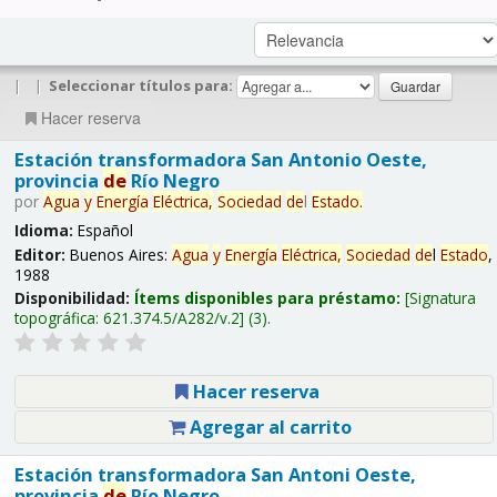
|
|
Seleccionar títulos para:
Hacer reserva
Estación transformadora San Antonio Oeste,
provincia
de
Río Negro
por
Agua
y
Energía
Eléctrica,
Sociedad
de
l
Estado
.
Idioma:
Español
Editor:
Buenos Aires:
Agua
y
Energía
Eléctrica,
Sociedad
de
l
Estado
,
1988
Disponibilidad:
Ítems disponibles para préstamo:
Signatura
topográfica:
621.374.5/A282/v.2
(3).
Hacer reserva
Agregar al carrito
Estación transformadora San Antoni Oeste,
provincia
de
Río Negro