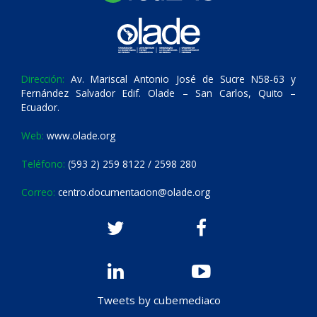
Dirección:
Av. Mariscal Antonio José de Sucre N58-63 y
Fernández Salvador Edif. Olade – San Carlos, Quito –
Ecuador.
Web:
www.olade.org
Teléfono:
(593 2) 259 8122 / 2598 280
Correo:
centro.documentacion@olade.org
Tweets by cubemediaco