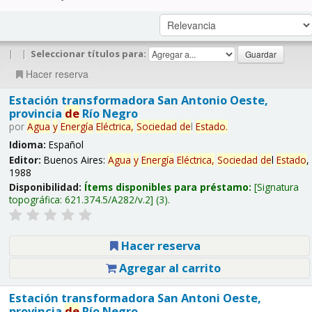
|
|
Seleccionar títulos para:
Hacer reserva
Estación transformadora San Antonio Oeste,
provincia
de
Río Negro
por
Agua
y
Energía
Eléctrica,
Sociedad
de
l
Estado
.
Idioma:
Español
Editor:
Buenos Aires:
Agua
y
Energía
Eléctrica,
Sociedad
de
l
Estado
,
1988
Disponibilidad:
Ítems disponibles para préstamo:
Signatura
topográfica:
621.374.5/A282/v.2
(3).
Hacer reserva
Agregar al carrito
Estación transformadora San Antoni Oeste,
provincia
de
Río Negro