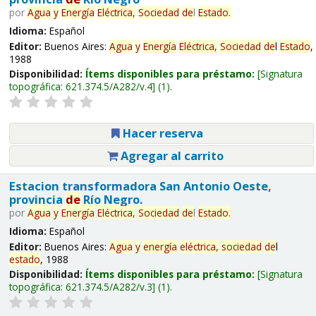
por
Agua
y
Energía
Eléctrica,
Sociedad
de
l
Estado
.
Idioma:
Español
Editor:
Buenos Aires:
Agua
y
Energía
Eléctrica,
Sociedad
de
l
Estado
,
1988
Disponibilidad:
Ítems disponibles para préstamo:
Signatura
topográfica:
621.374.5/A282/v.4
(1).
Hacer reserva
Agregar al carrito
Estacion transformadora San Antonio Oeste,
provincia
de
Río Negro.
por
Agua
y
Energía
Eléctrica,
Sociedad
de
l
Estado
.
Idioma:
Español
Editor:
Buenos Aires:
Agua
y
energía
eléctrica,
sociedad
de
l
estado
, 1988
Disponibilidad:
Ítems disponibles para préstamo:
Signatura
topográfica:
621.374.5/A282/v.3
(1).