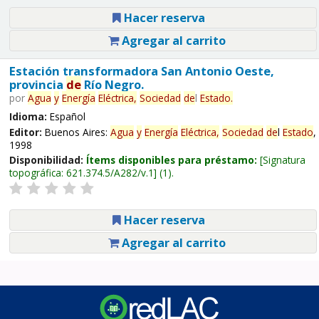
Hacer reserva
Agregar al carrito
Estación transformadora San Antonio Oeste,
provincia
de
Río Negro.
por
Agua
y
Energía
Eléctrica,
Sociedad
de
l
Estado
.
Idioma:
Español
Editor:
Buenos Aires:
Agua
y
Energía
Eléctrica,
Sociedad
de
l
Estado
,
1998
Disponibilidad:
Ítems disponibles para préstamo:
Signatura
topográfica:
621.374.5/A282/v.1
(1).
Hacer reserva
Agregar al carrito