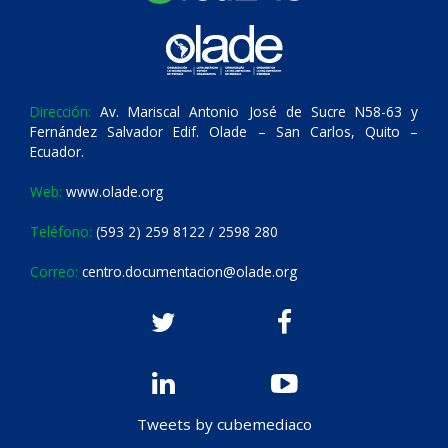
Dirección:
Av. Mariscal Antonio José de Sucre N58-63 y
Fernández Salvador Edif. Olade – San Carlos, Quito –
Ecuador.
Web:
www.olade.org
Teléfono:
(593 2) 259 8122 / 2598 280
Correo:
centro.documentacion@olade.org
Tweets by cubemediaco