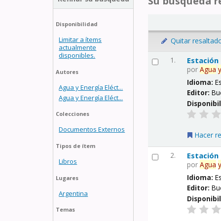
Su búsqueda re
Disponibilidad
Limitar a ítems
Quitar resaltad
actualmente
disponibles.
1.
Estación
por
Agua
Autores
Idioma:
E
Agua y Energía Eléct...
Editor:
Bu
Agua y Energía Eléct...
Disponibi
Colecciones
Documentos Externos
Hacer r
Tipos de ítem
2.
Estación
Libros
por
Agua
Idioma:
E
Lugares
Editor:
Bu
Argentina
Disponibi
Temas