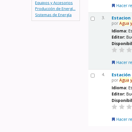
Equipos y Accesorios
Hacer r
Producción de Energí...
Sistemas de Energía
3.
Estacion
por
Agua
Idioma:
E
Editor:
Bu
Disponibi
Hacer r
4.
Estación
por
Agua
Idioma:
E
Editor:
Bu
Disponibi
Hacer r