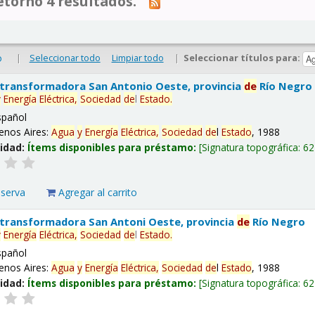
tornó 4 resultados.
|
Seleccionar todo
Limpiar todo
|
Seleccionar títulos para:
o
 transformadora San Antonio Oeste, provincia
de
Río Negro
y
Energía
Eléctrica,
Sociedad
de
l
Estado
.
spañol
enos Aires:
Agua
y
Energía
Eléctrica,
Sociedad
de
l
Estado
, 1988
lidad:
Ítems disponibles para préstamo:
Signatura topográfica:
62
eserva
Agregar al carrito
 transformadora San Antoni Oeste, provincia
de
Río Negro
y
Energía
Eléctrica,
Sociedad
de
l
Estado
.
spañol
enos Aires:
Agua
y
Energía
Eléctrica,
Sociedad
de
l
Estado
, 1988
lidad:
Ítems disponibles para préstamo:
Signatura topográfica:
62