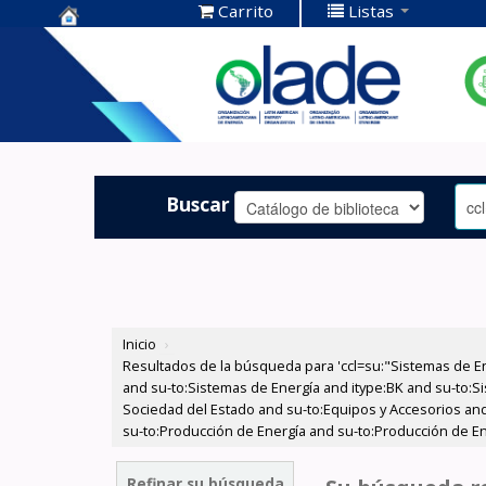
Carrito
Listas
Centro de
Documentación
OLADE -
Buscar
Inicio
›
Resultados de la búsqueda para 'ccl=su:"Sistemas de E
and su-to:Sistemas de Energía and itype:BK and su-to:Si
Sociedad del Estado and su-to:Equipos y Accesorios and
su-to:Producción de Energía and su-to:Producción de En
Refinar su búsqueda