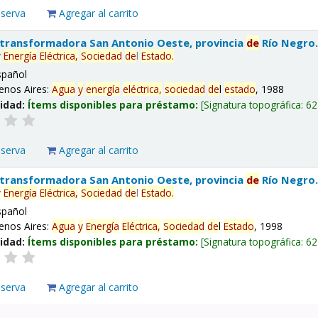
eserva
Agregar al carrito
 transformadora San Antonio Oeste, provincia
de
Río Negro
y
Energía
Eléctrica,
Sociedad
de
l
Estado
.
spañol
enos Aires:
Agua
y
energía
eléctrica,
sociedad
de
l
estado
, 1988
lidad:
Ítems disponibles para préstamo:
Signatura topográfica:
62
eserva
Agregar al carrito
 transformadora San Antonio Oeste, provincia
de
Río Negro
y
Energía
Eléctrica,
Sociedad
de
l
Estado
.
spañol
enos Aires:
Agua
y
Energía
Eléctrica,
Sociedad
de
l
Estado
, 1998
lidad:
Ítems disponibles para préstamo:
Signatura topográfica:
62
eserva
Agregar al carrito