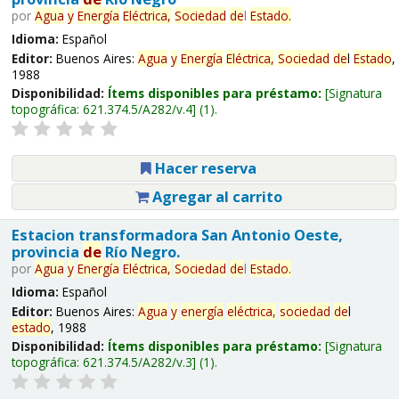
por
Agua
y
Energía
Eléctrica,
Sociedad
de
l
Estado
.
Idioma:
Español
Editor:
Buenos Aires:
Agua
y
Energía
Eléctrica,
Sociedad
de
l
Estado
,
1988
Disponibilidad:
Ítems disponibles para préstamo:
Signatura
topográfica:
621.374.5/A282/v.4
(1).
Hacer reserva
Agregar al carrito
Estacion transformadora San Antonio Oeste,
provincia
de
Río Negro.
por
Agua
y
Energía
Eléctrica,
Sociedad
de
l
Estado
.
Idioma:
Español
Editor:
Buenos Aires:
Agua
y
energía
eléctrica,
sociedad
de
l
estado
, 1988
Disponibilidad:
Ítems disponibles para préstamo:
Signatura
topográfica:
621.374.5/A282/v.3
(1).