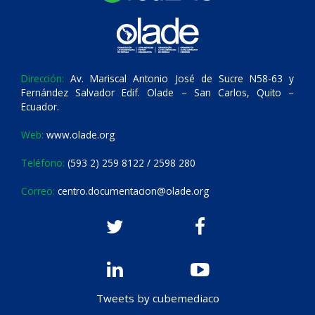
Dirección:
Av. Mariscal Antonio José de Sucre N58-63 y
Fernández Salvador Edif. Olade – San Carlos, Quito –
Ecuador.
Web:
www.olade.org
Teléfono:
(593 2) 259 8122 / 2598 280
Correo:
centro.documentacion@olade.org
Tweets by cubemediaco