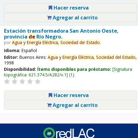
Hacer reserva
Agregar al carrito
Estación transformadora San Antonio Oeste,
provincia
de
Río Negro.
por
Agua
y
Energía
Eléctrica,
Sociedad
de
l
Estado
.
Idioma:
Español
Editor:
Buenos Aires:
Agua
y
Energía
Eléctrica,
Sociedad
de
l
Estado
,
1998
Disponibilidad:
Ítems disponibles para préstamo:
Signatura
topográfica:
621.374.5/A282/v.1
(1).
Hacer reserva
Agregar al carrito