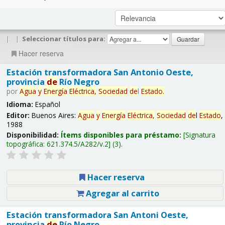
|
|
Seleccionar títulos para:
Hacer reserva
Estación transformadora San Antonio Oeste,
provincia
de
Río Negro
por
Agua
y
Energía
Eléctrica,
Sociedad
de
l
Estado
.
Idioma:
Español
Editor:
Buenos Aires:
Agua
y
Energía
Eléctrica,
Sociedad
de
l
Estado
,
1988
Disponibilidad:
Ítems disponibles para préstamo:
Signatura
topográfica:
621.374.5/A282/v.2
(3).
Hacer reserva
Agregar al carrito
Estación transformadora San Antoni Oeste,
provincia
de
Río Negro