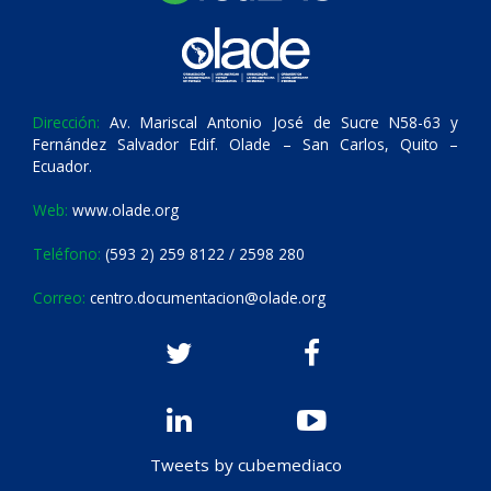
Dirección:
Av. Mariscal Antonio José de Sucre N58-63 y
Fernández Salvador Edif. Olade – San Carlos, Quito –
Ecuador.
Web:
www.olade.org
Teléfono:
(593 2) 259 8122 / 2598 280
Correo:
centro.documentacion@olade.org
Tweets by cubemediaco