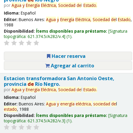
por
Agua
y
Energía
Eléctrica,
Sociedad
de
l
Estado
.
Idioma:
Español
Editor:
Buenos Aires:
Agua
y
Energía
Eléctrica,
Sociedad
de
l
Estado
,
1988
Disponibilidad:
Ítems disponibles para préstamo:
Signatura
topográfica:
621.374.5/A282/v.4
(1).
Hacer reserva
Agregar al carrito
Estacion transformadora San Antonio Oeste,
provincia
de
Río Negro.
por
Agua
y
Energía
Eléctrica,
Sociedad
de
l
Estado
.
Idioma:
Español
Editor:
Buenos Aires:
Agua
y
energía
eléctrica,
sociedad
de
l
estado
, 1988
Disponibilidad:
Ítems disponibles para préstamo:
Signatura
topográfica:
621.374.5/A282/v.3
(1).