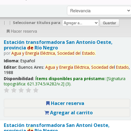
|
|
Seleccionar títulos para:
Hacer reserva
Estación transformadora San Antonio Oeste,
provincia
de
Río Negro
por
Agua
y
Energía
Eléctrica,
Sociedad
de
l
Estado
.
Idioma:
Español
Editor:
Buenos Aires:
Agua
y
Energía
Eléctrica,
Sociedad
de
l
Estado
,
1988
Disponibilidad:
Ítems disponibles para préstamo:
Signatura
topográfica:
621.374.5/A282/v.2
(3).
Hacer reserva
Agregar al carrito
Estación transformadora San Antoni Oeste,
provincia
de
Río Negro