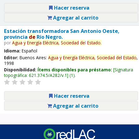
Hacer reserva
Agregar al carrito
Estación transformadora San Antonio Oeste,
provincia
de
Río Negro.
por
Agua
y
Energía
Eléctrica,
Sociedad
de
l
Estado
.
Idioma:
Español
Editor:
Buenos Aires:
Agua
y
Energía
Eléctrica,
Sociedad
de
l
Estado
,
1998
Disponibilidad:
Ítems disponibles para préstamo:
Signatura
topográfica:
621.374.5/A282/v.1
(1).
Hacer reserva
Agregar al carrito