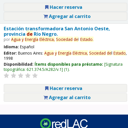
Hacer reserva
Agregar al carrito
Estación transformadora San Antonio Oeste,
provincia
de
Río Negro.
por
Agua
y
Energía
Eléctrica,
Sociedad
de
l
Estado
.
Idioma:
Español
Editor:
Buenos Aires:
Agua
y
Energía
Eléctrica,
Sociedad
de
l
Estado
,
1998
Disponibilidad:
Ítems disponibles para préstamo:
Signatura
topográfica:
621.374.5/A282/v.1
(1).
Hacer reserva
Agregar al carrito