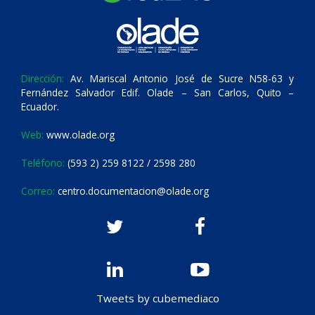
Dirección:
Av. Mariscal Antonio José de Sucre N58-63 y
Fernández Salvador Edif. Olade – San Carlos, Quito –
Ecuador.
Web:
www.olade.org
Teléfono:
(593 2) 259 8122 / 2598 280
Correo:
centro.documentacion@olade.org
Tweets by cubemediaco