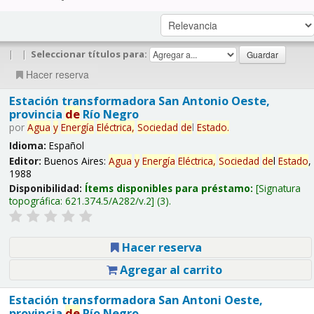
|
|
Seleccionar títulos para:
Hacer reserva
Estación transformadora San Antonio Oeste,
provincia
de
Río Negro
por
Agua
y
Energía
Eléctrica,
Sociedad
de
l
Estado
.
Idioma:
Español
Editor:
Buenos Aires:
Agua
y
Energía
Eléctrica,
Sociedad
de
l
Estado
,
1988
Disponibilidad:
Ítems disponibles para préstamo:
Signatura
topográfica:
621.374.5/A282/v.2
(3).
Hacer reserva
Agregar al carrito
Estación transformadora San Antoni Oeste,
provincia
de
Río Negro