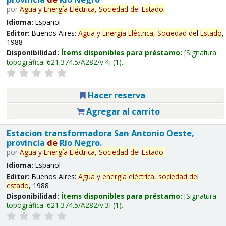
por
Agua
y
Energía
Eléctrica,
Sociedad
de
l
Estado
.
Idioma:
Español
Editor:
Buenos Aires:
Agua
y
Energía
Eléctrica,
Sociedad
de
l
Estado
,
1988
Disponibilidad:
Ítems disponibles para préstamo:
Signatura
topográfica:
621.374.5/A282/v.4
(1).
Hacer reserva
Agregar al carrito
Estacion transformadora San Antonio Oeste,
provincia
de
Río Negro.
por
Agua
y
Energía
Eléctrica,
Sociedad
de
l
Estado
.
Idioma:
Español
Editor:
Buenos Aires:
Agua
y
energía
eléctrica,
sociedad
de
l
estado
, 1988
Disponibilidad:
Ítems disponibles para préstamo:
Signatura
topográfica:
621.374.5/A282/v.3
(1).