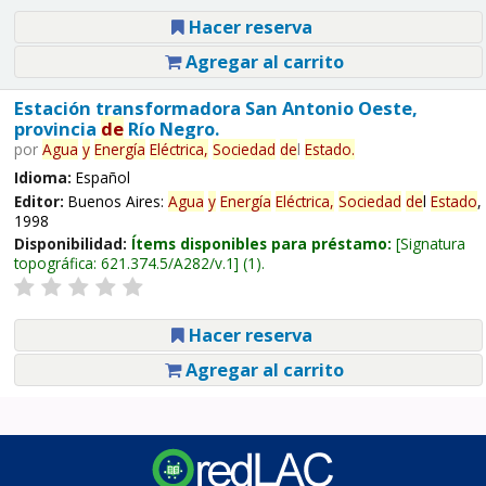
Hacer reserva
Agregar al carrito
Estación transformadora San Antonio Oeste,
provincia
de
Río Negro.
por
Agua
y
Energía
Eléctrica,
Sociedad
de
l
Estado
.
Idioma:
Español
Editor:
Buenos Aires:
Agua
y
Energía
Eléctrica,
Sociedad
de
l
Estado
,
1998
Disponibilidad:
Ítems disponibles para préstamo:
Signatura
topográfica:
621.374.5/A282/v.1
(1).
Hacer reserva
Agregar al carrito