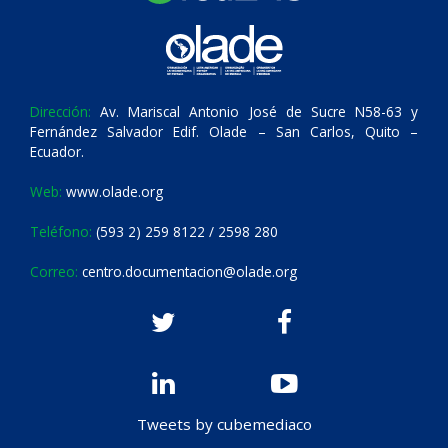
Dirección:
Av. Mariscal Antonio José de Sucre N58-63 y
Fernández Salvador Edif. Olade – San Carlos, Quito –
Ecuador.
Web:
www.olade.org
Teléfono:
(593 2) 259 8122 / 2598 280
Correo:
centro.documentacion@olade.org
Tweets by cubemediaco