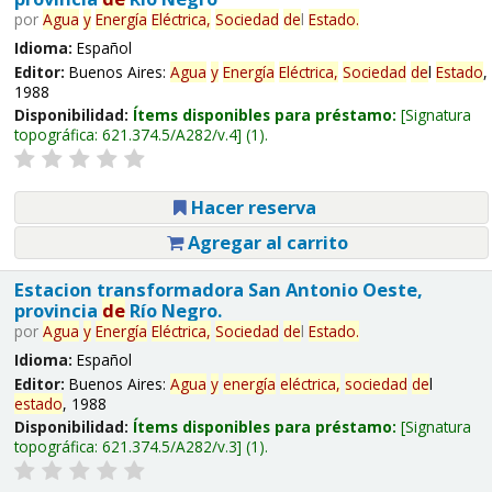
por
Agua
y
Energía
Eléctrica,
Sociedad
de
l
Estado
.
Idioma:
Español
Editor:
Buenos Aires:
Agua
y
Energía
Eléctrica,
Sociedad
de
l
Estado
,
1988
Disponibilidad:
Ítems disponibles para préstamo:
Signatura
topográfica:
621.374.5/A282/v.4
(1).
Hacer reserva
Agregar al carrito
Estacion transformadora San Antonio Oeste,
provincia
de
Río Negro.
por
Agua
y
Energía
Eléctrica,
Sociedad
de
l
Estado
.
Idioma:
Español
Editor:
Buenos Aires:
Agua
y
energía
eléctrica,
sociedad
de
l
estado
, 1988
Disponibilidad:
Ítems disponibles para préstamo:
Signatura
topográfica:
621.374.5/A282/v.3
(1).