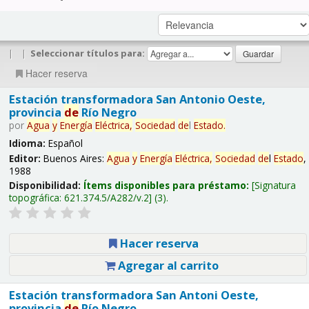
|
|
Seleccionar títulos para:
Hacer reserva
Estación transformadora San Antonio Oeste,
provincia
de
Río Negro
por
Agua
y
Energía
Eléctrica,
Sociedad
de
l
Estado
.
Idioma:
Español
Editor:
Buenos Aires:
Agua
y
Energía
Eléctrica,
Sociedad
de
l
Estado
,
1988
Disponibilidad:
Ítems disponibles para préstamo:
Signatura
topográfica:
621.374.5/A282/v.2
(3).
Hacer reserva
Agregar al carrito
Estación transformadora San Antoni Oeste,
provincia
de
Río Negro