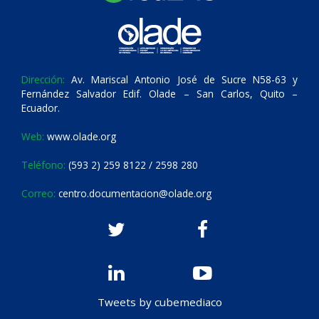
Dirección:
Av. Mariscal Antonio José de Sucre N58-63 y
Fernández Salvador Edif. Olade – San Carlos, Quito –
Ecuador.
Web:
www.olade.org
Teléfono:
(593 2) 259 8122 / 2598 280
Correo:
centro.documentacion@olade.org
Tweets by cubemediaco