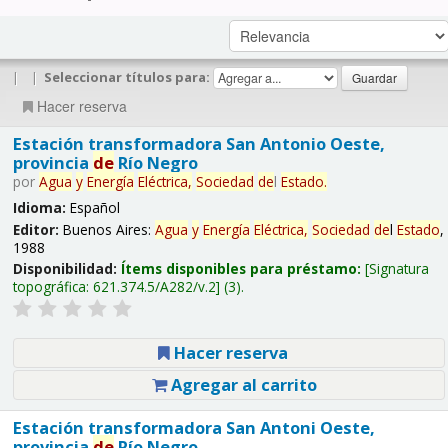
|
|
Seleccionar títulos para:
Hacer reserva
Estación transformadora San Antonio Oeste,
provincia
de
Río Negro
por
Agua
y
Energía
Eléctrica,
Sociedad
de
l
Estado
.
Idioma:
Español
Editor:
Buenos Aires:
Agua
y
Energía
Eléctrica,
Sociedad
de
l
Estado
,
1988
Disponibilidad:
Ítems disponibles para préstamo:
Signatura
topográfica:
621.374.5/A282/v.2
(3).
Hacer reserva
Agregar al carrito
Estación transformadora San Antoni Oeste,
provincia
de
Río Negro