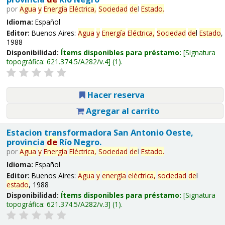
por
Agua
y
Energía
Eléctrica,
Sociedad
de
l
Estado
.
Idioma:
Español
Editor:
Buenos Aires:
Agua
y
Energía
Eléctrica,
Sociedad
de
l
Estado
,
1988
Disponibilidad:
Ítems disponibles para préstamo:
Signatura
topográfica:
621.374.5/A282/v.4
(1).
Hacer reserva
Agregar al carrito
Estacion transformadora San Antonio Oeste,
provincia
de
Río Negro.
por
Agua
y
Energía
Eléctrica,
Sociedad
de
l
Estado
.
Idioma:
Español
Editor:
Buenos Aires:
Agua
y
energía
eléctrica,
sociedad
de
l
estado
, 1988
Disponibilidad:
Ítems disponibles para préstamo:
Signatura
topográfica:
621.374.5/A282/v.3
(1).