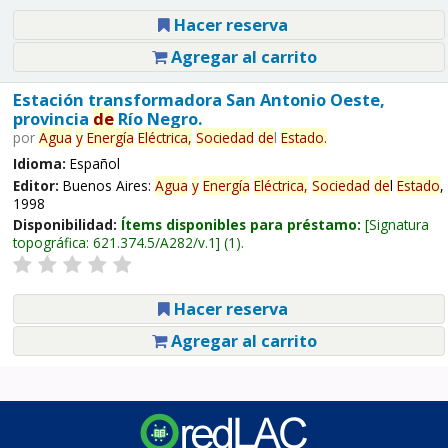
Hacer reserva
Agregar al carrito
Estación transformadora San Antonio Oeste,
provincia
de
Río Negro.
por
Agua
y
Energía
Eléctrica,
Sociedad
de
l
Estado
.
Idioma:
Español
Editor:
Buenos Aires:
Agua
y
Energía
Eléctrica,
Sociedad
de
l
Estado
,
1998
Disponibilidad:
Ítems disponibles para préstamo:
Signatura
topográfica:
621.374.5/A282/v.1
(1).
Hacer reserva
Agregar al carrito