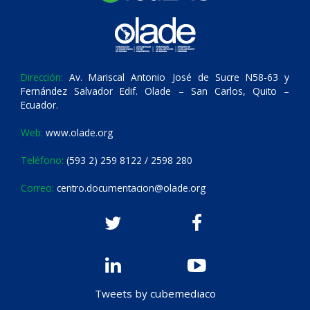
Dirección:
Av. Mariscal Antonio José de Sucre N58-63 y
Fernández Salvador Edif. Olade – San Carlos, Quito –
Ecuador.
Web:
www.olade.org
Teléfono:
(593 2) 259 8122 / 2598 280
Correo:
centro.documentacion@olade.org
Tweets by cubemediaco