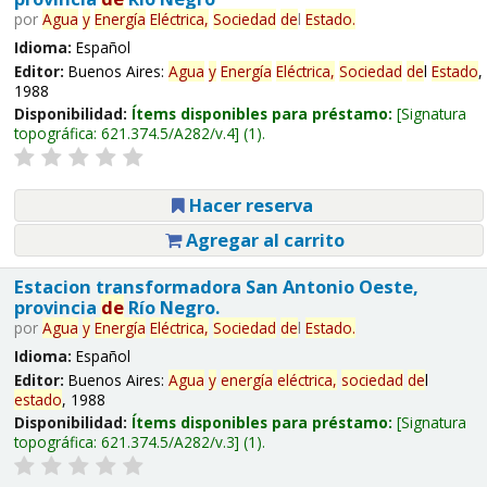
por
Agua
y
Energía
Eléctrica,
Sociedad
de
l
Estado
.
Idioma:
Español
Editor:
Buenos Aires:
Agua
y
Energía
Eléctrica,
Sociedad
de
l
Estado
,
1988
Disponibilidad:
Ítems disponibles para préstamo:
Signatura
topográfica:
621.374.5/A282/v.4
(1).
Hacer reserva
Agregar al carrito
Estacion transformadora San Antonio Oeste,
provincia
de
Río Negro.
por
Agua
y
Energía
Eléctrica,
Sociedad
de
l
Estado
.
Idioma:
Español
Editor:
Buenos Aires:
Agua
y
energía
eléctrica,
sociedad
de
l
estado
, 1988
Disponibilidad:
Ítems disponibles para préstamo:
Signatura
topográfica:
621.374.5/A282/v.3
(1).