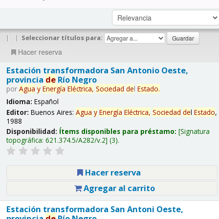
|
|
Seleccionar títulos para:
Hacer reserva
Estación transformadora San Antonio Oeste,
provincia
de
Río Negro
por
Agua
y
Energía
Eléctrica,
Sociedad
de
l
Estado
.
Idioma:
Español
Editor:
Buenos Aires:
Agua
y
Energía
Eléctrica,
Sociedad
de
l
Estado
,
1988
Disponibilidad:
Ítems disponibles para préstamo:
Signatura
topográfica:
621.374.5/A282/v.2
(3).
Hacer reserva
Agregar al carrito
Estación transformadora San Antoni Oeste,
provincia
de
Río Negro