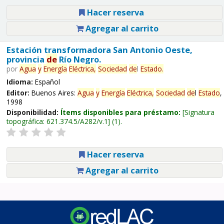
Hacer reserva
Agregar al carrito
Estación transformadora San Antonio Oeste,
provincia
de
Río Negro.
por
Agua
y
Energía
Eléctrica,
Sociedad
de
l
Estado
.
Idioma:
Español
Editor:
Buenos Aires:
Agua
y
Energía
Eléctrica,
Sociedad
de
l
Estado
,
1998
Disponibilidad:
Ítems disponibles para préstamo:
Signatura
topográfica:
621.374.5/A282/v.1
(1).
Hacer reserva
Agregar al carrito