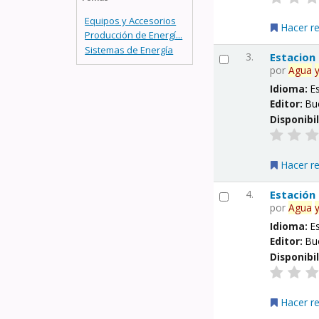
Equipos y Accesorios
Hacer r
Producción de Energí...
Sistemas de Energía
3.
Estacion
por
Agua
Idioma:
E
Editor:
Bu
Disponibi
Hacer r
4.
Estación
por
Agua
Idioma:
E
Editor:
Bu
Disponibi
Hacer r