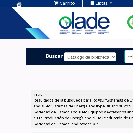
Carrito
Listas
Centro de
Documentación
OLADE -
Buscar
Inicio
›
Resultados de la búsqueda para 'ccl=su:"Sistemas de E
and su-to:Sistemas de Energía and itype:BK and su-to:Si
Sociedad del Estado and su-to:Equipos y Accesorios and
su-to:Producción de Energía and su-to:Producción de Ene
Sociedad del Estado. and ccode:EXT'