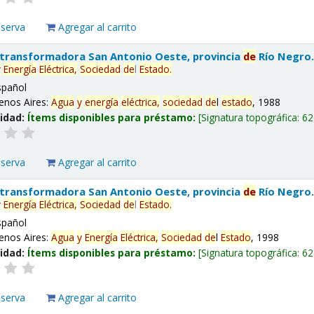
eserva
Agregar al carrito
 transformadora San Antonio Oeste, provincia
de
Río Negro
y
Energía
Eléctrica,
Sociedad
de
l
Estado
.
spañol
enos Aires:
Agua
y
energía
eléctrica,
sociedad
de
l
estado
, 1988
lidad:
Ítems disponibles para préstamo:
Signatura topográfica:
62
eserva
Agregar al carrito
 transformadora San Antonio Oeste, provincia
de
Río Negro
y
Energía
Eléctrica,
Sociedad
de
l
Estado
.
spañol
enos Aires:
Agua
y
Energía
Eléctrica,
Sociedad
de
l
Estado
, 1998
lidad:
Ítems disponibles para préstamo:
Signatura topográfica:
62
eserva
Agregar al carrito