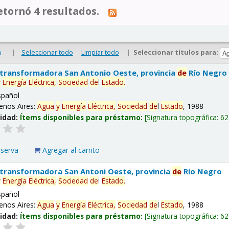
tornó 4 resultados.
|
Seleccionar todo
Limpiar todo
|
Seleccionar títulos para:
o
 transformadora San Antonio Oeste, provincia
de
Río Negro
y
Energía
Eléctrica,
Sociedad
de
l
Estado
.
spañol
enos Aires:
Agua
y
Energía
Eléctrica,
Sociedad
de
l
Estado
, 1988
lidad:
Ítems disponibles para préstamo:
Signatura topográfica:
62
eserva
Agregar al carrito
 transformadora San Antoni Oeste, provincia
de
Río Negro
y
Energía
Eléctrica,
Sociedad
de
l
Estado
.
spañol
enos Aires:
Agua
y
Energía
Eléctrica,
Sociedad
de
l
Estado
, 1988
lidad:
Ítems disponibles para préstamo:
Signatura topográfica:
62