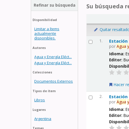
Refinar su búsqueda
Su búsqueda re
Disponibilidad
Limitar a ítems
Quitar resaltad
actualmente
disponibles.
1.
Estación
por
Agua
Autores
Idioma:
E
Agua y Energía Eléct...
Editor:
Bu
Agua y Energía Eléct...
Disponibi
Colecciones
Documentos Externos
Hacer r
Tipos de ítem
2.
Estación
Libros
por
Agua
Idioma:
E
Lugares
Editor:
Bu
Argentina
Disponibi
Temas