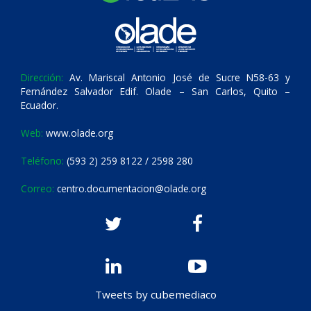
Dirección:
Av. Mariscal Antonio José de Sucre N58-63 y
Fernández Salvador Edif. Olade – San Carlos, Quito –
Ecuador.
Web:
www.olade.org
Teléfono:
(593 2) 259 8122 / 2598 280
Correo:
centro.documentacion@olade.org
Tweets by cubemediaco