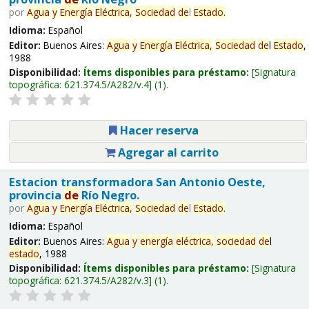
por
Agua
y
Energía
Eléctrica,
Sociedad
de
l
Estado
.
Idioma:
Español
Editor:
Buenos Aires:
Agua
y
Energía
Eléctrica,
Sociedad
de
l
Estado
,
1988
Disponibilidad:
Ítems disponibles para préstamo:
Signatura
topográfica:
621.374.5/A282/v.4
(1).
Hacer reserva
Agregar al carrito
Estacion transformadora San Antonio Oeste,
provincia
de
Río Negro.
por
Agua
y
Energía
Eléctrica,
Sociedad
de
l
Estado
.
Idioma:
Español
Editor:
Buenos Aires:
Agua
y
energía
eléctrica,
sociedad
de
l
estado
, 1988
Disponibilidad:
Ítems disponibles para préstamo:
Signatura
topográfica:
621.374.5/A282/v.3
(1).