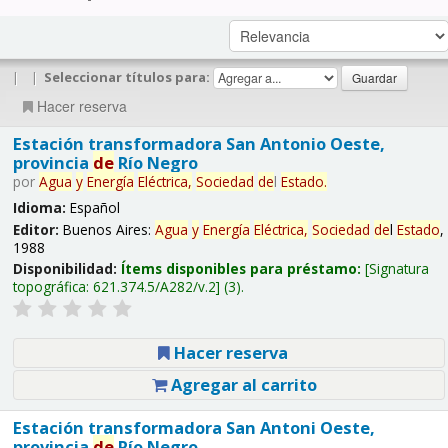
|
|
Seleccionar títulos para:
Hacer reserva
Estación transformadora San Antonio Oeste,
provincia
de
Río Negro
por
Agua
y
Energía
Eléctrica,
Sociedad
de
l
Estado
.
Idioma:
Español
Editor:
Buenos Aires:
Agua
y
Energía
Eléctrica,
Sociedad
de
l
Estado
,
1988
Disponibilidad:
Ítems disponibles para préstamo:
Signatura
topográfica:
621.374.5/A282/v.2
(3).
Hacer reserva
Agregar al carrito
Estación transformadora San Antoni Oeste,
provincia
de
Río Negro