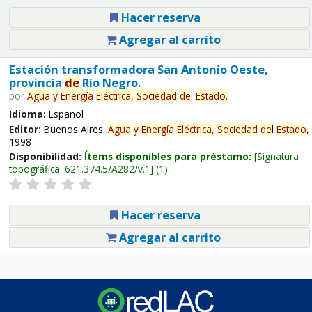
Hacer reserva
Agregar al carrito
Estación transformadora San Antonio Oeste,
provincia
de
Río Negro.
por
Agua
y
Energía
Eléctrica,
Sociedad
de
l
Estado
.
Idioma:
Español
Editor:
Buenos Aires:
Agua
y
Energía
Eléctrica,
Sociedad
de
l
Estado
,
1998
Disponibilidad:
Ítems disponibles para préstamo:
Signatura
topográfica:
621.374.5/A282/v.1
(1).
Hacer reserva
Agregar al carrito