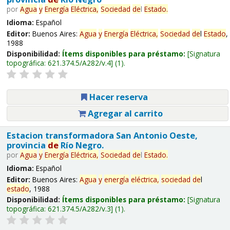
por
Agua
y
Energía
Eléctrica,
Sociedad
de
l
Estado
.
Idioma:
Español
Editor:
Buenos Aires:
Agua
y
Energía
Eléctrica,
Sociedad
de
l
Estado
,
1988
Disponibilidad:
Ítems disponibles para préstamo:
Signatura
topográfica:
621.374.5/A282/v.4
(1).
Hacer reserva
Agregar al carrito
Estacion transformadora San Antonio Oeste,
provincia
de
Río Negro.
por
Agua
y
Energía
Eléctrica,
Sociedad
de
l
Estado
.
Idioma:
Español
Editor:
Buenos Aires:
Agua
y
energía
eléctrica,
sociedad
de
l
estado
, 1988
Disponibilidad:
Ítems disponibles para préstamo:
Signatura
topográfica:
621.374.5/A282/v.3
(1).