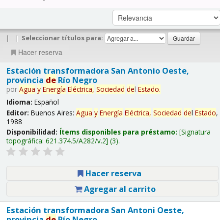
|
|
Seleccionar títulos para:
Hacer reserva
Estación transformadora San Antonio Oeste,
provincia
de
Río Negro
por
Agua
y
Energía
Eléctrica,
Sociedad
de
l
Estado
.
Idioma:
Español
Editor:
Buenos Aires:
Agua
y
Energía
Eléctrica,
Sociedad
de
l
Estado
,
1988
Disponibilidad:
Ítems disponibles para préstamo:
Signatura
topográfica:
621.374.5/A282/v.2
(3).
Hacer reserva
Agregar al carrito
Estación transformadora San Antoni Oeste,
provincia
de
Río Negro