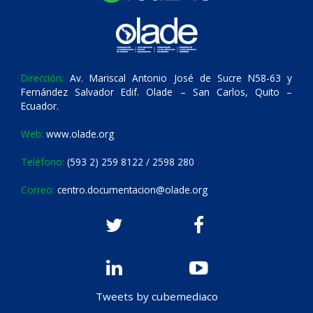
Dirección:
Av. Mariscal Antonio José de Sucre N58-63 y
Fernández Salvador Edif. Olade – San Carlos, Quito –
Ecuador.
Web:
www.olade.org
Teléfono:
(593 2) 259 8122 / 2598 280
Correo:
centro.documentacion@olade.org
Tweets by cubemediaco