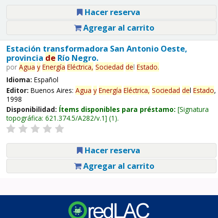
Hacer reserva
Agregar al carrito
Estación transformadora San Antonio Oeste,
provincia
de
Río Negro.
por
Agua
y
Energía
Eléctrica,
Sociedad
de
l
Estado
.
Idioma:
Español
Editor:
Buenos Aires:
Agua
y
Energía
Eléctrica,
Sociedad
de
l
Estado
,
1998
Disponibilidad:
Ítems disponibles para préstamo:
Signatura
topográfica:
621.374.5/A282/v.1
(1).
Hacer reserva
Agregar al carrito