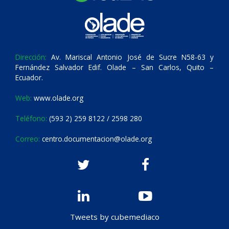
Dirección:
Av. Mariscal Antonio José de Sucre N58-63 y
Fernández Salvador Edif. Olade – San Carlos, Quito –
Ecuador.
Web:
www.olade.org
Teléfono:
(593 2) 259 8122 / 2598 280
Correo:
centro.documentacion@olade.org
Tweets by cubemediaco