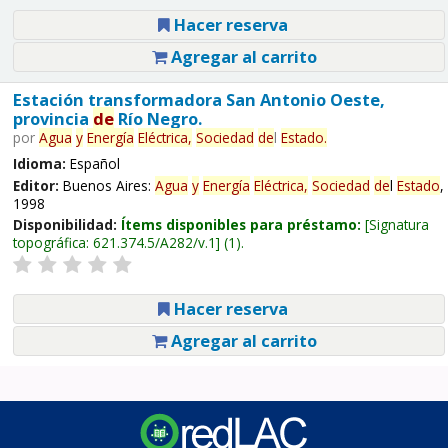
Hacer reserva
Agregar al carrito
Estación transformadora San Antonio Oeste,
provincia
de
Río Negro.
por
Agua
y
Energía
Eléctrica,
Sociedad
de
l
Estado
.
Idioma:
Español
Editor:
Buenos Aires:
Agua
y
Energía
Eléctrica,
Sociedad
de
l
Estado
,
1998
Disponibilidad:
Ítems disponibles para préstamo:
Signatura
topográfica:
621.374.5/A282/v.1
(1).
Hacer reserva
Agregar al carrito