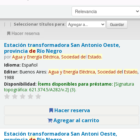
|
|
Seleccionar títulos para:
Hacer reserva
Estación transformadora San Antonio Oeste,
provincia
de
Río Negro
por
Agua
y
Energía
Eléctrica,
Sociedad
de
l
Estado
.
Idioma:
Español
Editor:
Buenos Aires:
Agua
y
Energía
Eléctrica,
Sociedad
de
l
Estado
,
1988
Disponibilidad:
Ítems disponibles para préstamo:
Signatura
topográfica:
621.374.5/A282/v.2
(3).
Hacer reserva
Agregar al carrito
Estación transformadora San Antoni Oeste,
provincia
de
Río Negro