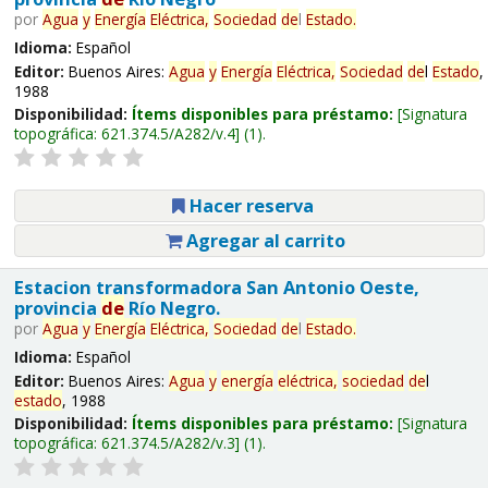
por
Agua
y
Energía
Eléctrica,
Sociedad
de
l
Estado
.
Idioma:
Español
Editor:
Buenos Aires:
Agua
y
Energía
Eléctrica,
Sociedad
de
l
Estado
,
1988
Disponibilidad:
Ítems disponibles para préstamo:
Signatura
topográfica:
621.374.5/A282/v.4
(1).
Hacer reserva
Agregar al carrito
Estacion transformadora San Antonio Oeste,
provincia
de
Río Negro.
por
Agua
y
Energía
Eléctrica,
Sociedad
de
l
Estado
.
Idioma:
Español
Editor:
Buenos Aires:
Agua
y
energía
eléctrica,
sociedad
de
l
estado
, 1988
Disponibilidad:
Ítems disponibles para préstamo:
Signatura
topográfica:
621.374.5/A282/v.3
(1).