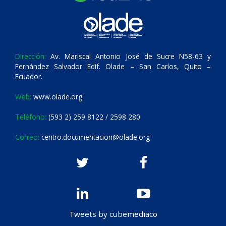
Dirección:
Av. Mariscal Antonio José de Sucre N58-63 y
Fernández Salvador Edif. Olade – San Carlos, Quito –
Ecuador.
Web:
www.olade.org
Teléfono:
(593 2) 259 8122 / 2598 280
Correo:
centro.documentacion@olade.org
Tweets by cubemediaco