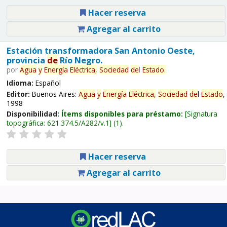
Hacer reserva
Agregar al carrito
Estación transformadora San Antonio Oeste,
provincia
de
Río Negro.
por
Agua
y
Energía
Eléctrica,
Sociedad
de
l
Estado
.
Idioma:
Español
Editor:
Buenos Aires:
Agua
y
Energía
Eléctrica,
Sociedad
de
l
Estado
,
1998
Disponibilidad:
Ítems disponibles para préstamo:
Signatura
topográfica:
621.374.5/A282/v.1
(1).
Hacer reserva
Agregar al carrito