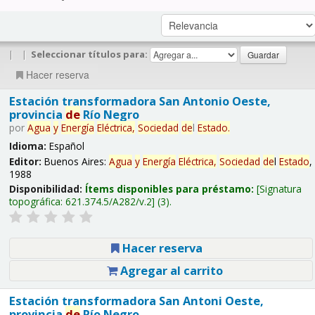
|
|
Seleccionar títulos para:
Hacer reserva
Estación transformadora San Antonio Oeste,
provincia
de
Río Negro
por
Agua
y
Energía
Eléctrica,
Sociedad
de
l
Estado
.
Idioma:
Español
Editor:
Buenos Aires:
Agua
y
Energía
Eléctrica,
Sociedad
de
l
Estado
,
1988
Disponibilidad:
Ítems disponibles para préstamo:
Signatura
topográfica:
621.374.5/A282/v.2
(3).
Hacer reserva
Agregar al carrito
Estación transformadora San Antoni Oeste,
provincia
de
Río Negro