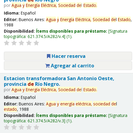
por
Agua
y
Energía
Eléctrica,
Sociedad
de
l
Estado
.
Idioma:
Español
Editor:
Buenos Aires:
Agua
y
Energía
Eléctrica,
Sociedad
de
l
Estado
,
1988
Disponibilidad:
Ítems disponibles para préstamo:
Signatura
topográfica:
621.374.5/A282/v.4
(1).
Hacer reserva
Agregar al carrito
Estacion transformadora San Antonio Oeste,
provincia
de
Río Negro.
por
Agua
y
Energía
Eléctrica,
Sociedad
de
l
Estado
.
Idioma:
Español
Editor:
Buenos Aires:
Agua
y
energía
eléctrica,
sociedad
de
l
estado
, 1988
Disponibilidad:
Ítems disponibles para préstamo:
Signatura
topográfica:
621.374.5/A282/v.3
(1).