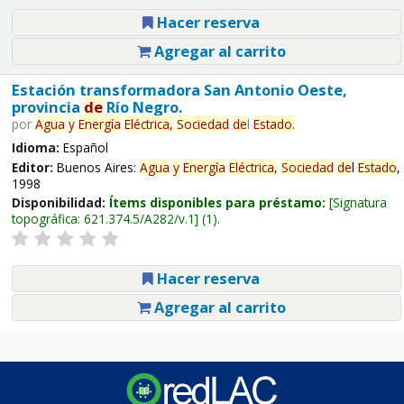
Hacer reserva
Agregar al carrito
Estación transformadora San Antonio Oeste,
provincia
de
Río Negro.
por
Agua
y
Energía
Eléctrica,
Sociedad
de
l
Estado
.
Idioma:
Español
Editor:
Buenos Aires:
Agua
y
Energía
Eléctrica,
Sociedad
de
l
Estado
,
1998
Disponibilidad:
Ítems disponibles para préstamo:
Signatura
topográfica:
621.374.5/A282/v.1
(1).
Hacer reserva
Agregar al carrito