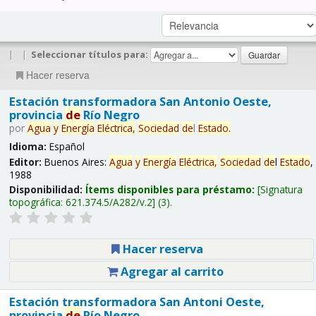
|
|
Seleccionar títulos para:
Hacer reserva
Estación transformadora San Antonio Oeste,
provincia
de
Río Negro
por
Agua
y
Energía
Eléctrica,
Sociedad
de
l
Estado
.
Idioma:
Español
Editor:
Buenos Aires:
Agua
y
Energía
Eléctrica,
Sociedad
de
l
Estado
,
1988
Disponibilidad:
Ítems disponibles para préstamo:
Signatura
topográfica:
621.374.5/A282/v.2
(3).
Hacer reserva
Agregar al carrito
Estación transformadora San Antoni Oeste,
provincia
de
Río Negro