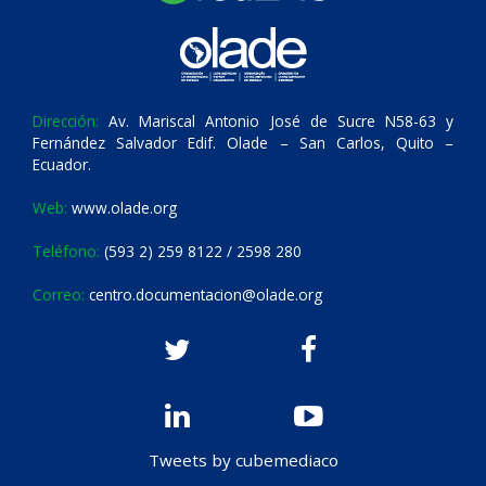
Dirección:
Av. Mariscal Antonio José de Sucre N58-63 y
Fernández Salvador Edif. Olade – San Carlos, Quito –
Ecuador.
Web:
www.olade.org
Teléfono:
(593 2) 259 8122 / 2598 280
Correo:
centro.documentacion@olade.org
Tweets by cubemediaco