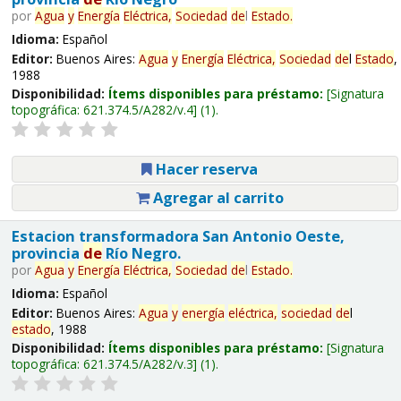
por
Agua
y
Energía
Eléctrica,
Sociedad
de
l
Estado
.
Idioma:
Español
Editor:
Buenos Aires:
Agua
y
Energía
Eléctrica,
Sociedad
de
l
Estado
,
1988
Disponibilidad:
Ítems disponibles para préstamo:
Signatura
topográfica:
621.374.5/A282/v.4
(1).
Hacer reserva
Agregar al carrito
Estacion transformadora San Antonio Oeste,
provincia
de
Río Negro.
por
Agua
y
Energía
Eléctrica,
Sociedad
de
l
Estado
.
Idioma:
Español
Editor:
Buenos Aires:
Agua
y
energía
eléctrica,
sociedad
de
l
estado
, 1988
Disponibilidad:
Ítems disponibles para préstamo:
Signatura
topográfica:
621.374.5/A282/v.3
(1).