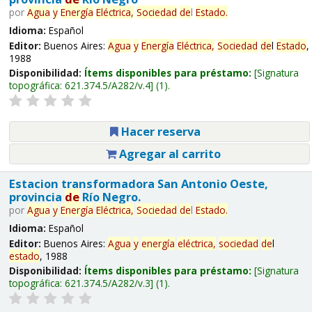
por
Agua
y
Energía
Eléctrica,
Sociedad
de
l
Estado
.
Idioma:
Español
Editor:
Buenos Aires:
Agua
y
Energía
Eléctrica,
Sociedad
de
l
Estado
,
1988
Disponibilidad:
Ítems disponibles para préstamo:
Signatura
topográfica:
621.374.5/A282/v.4
(1).
Hacer reserva
Agregar al carrito
Estacion transformadora San Antonio Oeste,
provincia
de
Río Negro.
por
Agua
y
Energía
Eléctrica,
Sociedad
de
l
Estado
.
Idioma:
Español
Editor:
Buenos Aires:
Agua
y
energía
eléctrica,
sociedad
de
l
estado
, 1988
Disponibilidad:
Ítems disponibles para préstamo:
Signatura
topográfica:
621.374.5/A282/v.3
(1).