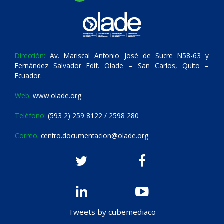
Dirección:
Av. Mariscal Antonio José de Sucre N58-63 y
Fernández Salvador Edif. Olade – San Carlos, Quito –
Ecuador.
Web:
www.olade.org
Teléfono:
(593 2) 259 8122 / 2598 280
Correo:
centro.documentacion@olade.org
Tweets by cubemediaco