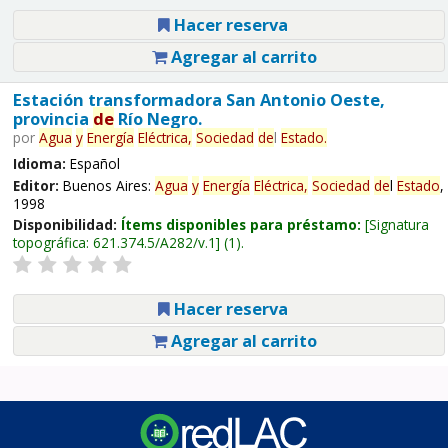
Hacer reserva
Agregar al carrito
Estación transformadora San Antonio Oeste,
provincia
de
Río Negro.
por
Agua
y
Energía
Eléctrica,
Sociedad
de
l
Estado
.
Idioma:
Español
Editor:
Buenos Aires:
Agua
y
Energía
Eléctrica,
Sociedad
de
l
Estado
,
1998
Disponibilidad:
Ítems disponibles para préstamo:
Signatura
topográfica:
621.374.5/A282/v.1
(1).
Hacer reserva
Agregar al carrito