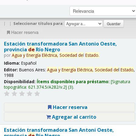
|
|
Seleccionar títulos para:
Hacer reserva
Estación transformadora San Antonio Oeste,
provincia
de
Río Negro
por
Agua
y
Energía
Eléctrica,
Sociedad
de
l
Estado
.
Idioma:
Español
Editor:
Buenos Aires:
Agua
y
Energía
Eléctrica,
Sociedad
de
l
Estado
,
1988
Disponibilidad:
Ítems disponibles para préstamo:
Signatura
topográfica:
621.374.5/A282/v.2
(3).
Hacer reserva
Agregar al carrito
Estación transformadora San Antoni Oeste,
provincia
de
Río Negro