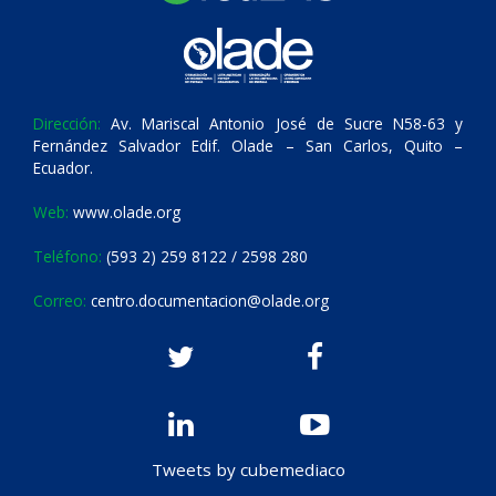
Dirección:
Av. Mariscal Antonio José de Sucre N58-63 y
Fernández Salvador Edif. Olade – San Carlos, Quito –
Ecuador.
Web:
www.olade.org
Teléfono:
(593 2) 259 8122 / 2598 280
Correo:
centro.documentacion@olade.org
Tweets by cubemediaco