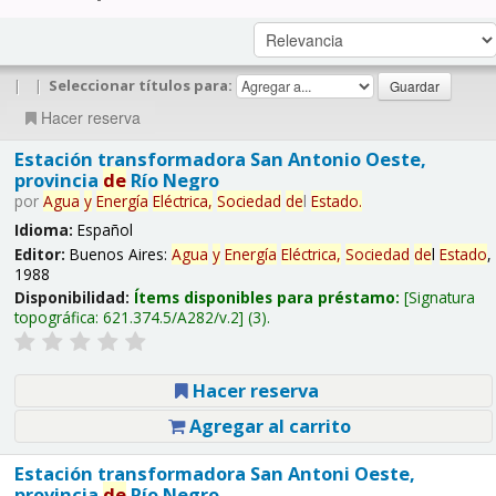
|
|
Seleccionar títulos para:
Hacer reserva
Estación transformadora San Antonio Oeste,
provincia
de
Río Negro
por
Agua
y
Energía
Eléctrica,
Sociedad
de
l
Estado
.
Idioma:
Español
Editor:
Buenos Aires:
Agua
y
Energía
Eléctrica,
Sociedad
de
l
Estado
,
1988
Disponibilidad:
Ítems disponibles para préstamo:
Signatura
topográfica:
621.374.5/A282/v.2
(3).
Hacer reserva
Agregar al carrito
Estación transformadora San Antoni Oeste,
provincia
de
Río Negro