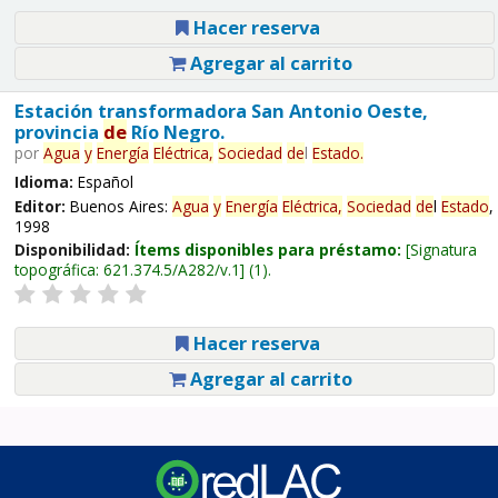
Hacer reserva
Agregar al carrito
Estación transformadora San Antonio Oeste,
provincia
de
Río Negro.
por
Agua
y
Energía
Eléctrica,
Sociedad
de
l
Estado
.
Idioma:
Español
Editor:
Buenos Aires:
Agua
y
Energía
Eléctrica,
Sociedad
de
l
Estado
,
1998
Disponibilidad:
Ítems disponibles para préstamo:
Signatura
topográfica:
621.374.5/A282/v.1
(1).
Hacer reserva
Agregar al carrito