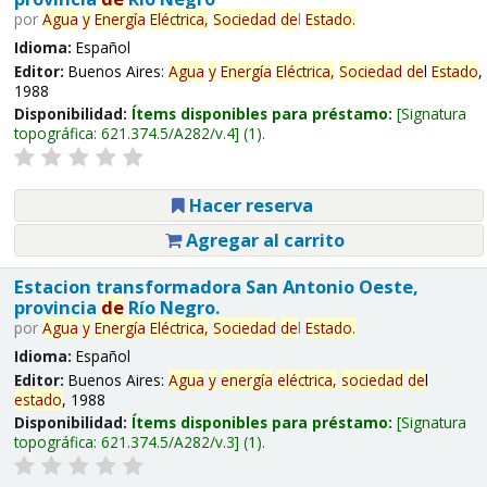
por
Agua
y
Energía
Eléctrica,
Sociedad
de
l
Estado
.
Idioma:
Español
Editor:
Buenos Aires:
Agua
y
Energía
Eléctrica,
Sociedad
de
l
Estado
,
1988
Disponibilidad:
Ítems disponibles para préstamo:
Signatura
topográfica:
621.374.5/A282/v.4
(1).
Hacer reserva
Agregar al carrito
Estacion transformadora San Antonio Oeste,
provincia
de
Río Negro.
por
Agua
y
Energía
Eléctrica,
Sociedad
de
l
Estado
.
Idioma:
Español
Editor:
Buenos Aires:
Agua
y
energía
eléctrica,
sociedad
de
l
estado
, 1988
Disponibilidad:
Ítems disponibles para préstamo:
Signatura
topográfica:
621.374.5/A282/v.3
(1).