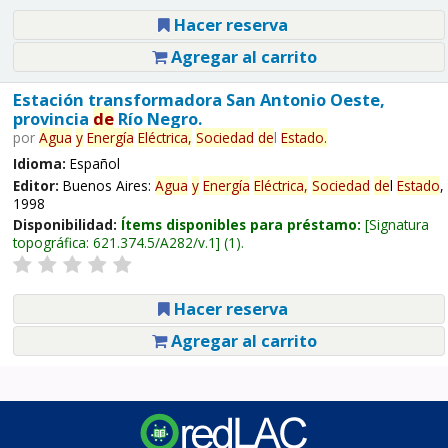
Hacer reserva
Agregar al carrito
Estación transformadora San Antonio Oeste,
provincia
de
Río Negro.
por
Agua
y
Energía
Eléctrica,
Sociedad
de
l
Estado
.
Idioma:
Español
Editor:
Buenos Aires:
Agua
y
Energía
Eléctrica,
Sociedad
de
l
Estado
,
1998
Disponibilidad:
Ítems disponibles para préstamo:
Signatura
topográfica:
621.374.5/A282/v.1
(1).
Hacer reserva
Agregar al carrito