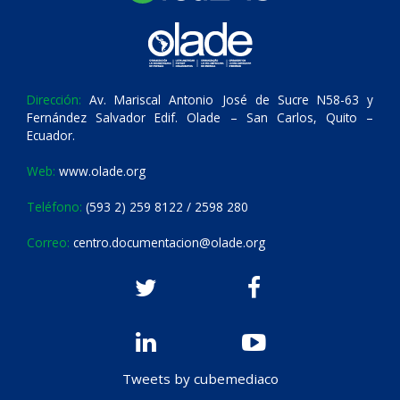
Dirección:
Av. Mariscal Antonio José de Sucre N58-63 y
Fernández Salvador Edif. Olade – San Carlos, Quito –
Ecuador.
Web:
www.olade.org
Teléfono:
(593 2) 259 8122 / 2598 280
Correo:
centro.documentacion@olade.org
Tweets by cubemediaco