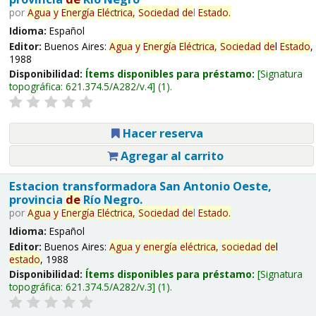
por
Agua
y
Energía
Eléctrica,
Sociedad
de
l
Estado
.
Idioma:
Español
Editor:
Buenos Aires:
Agua
y
Energía
Eléctrica,
Sociedad
de
l
Estado
,
1988
Disponibilidad:
Ítems disponibles para préstamo:
Signatura
topográfica:
621.374.5/A282/v.4
(1).
Hacer reserva
Agregar al carrito
Estacion transformadora San Antonio Oeste,
provincia
de
Río Negro.
por
Agua
y
Energía
Eléctrica,
Sociedad
de
l
Estado
.
Idioma:
Español
Editor:
Buenos Aires:
Agua
y
energía
eléctrica,
sociedad
de
l
estado
, 1988
Disponibilidad:
Ítems disponibles para préstamo:
Signatura
topográfica:
621.374.5/A282/v.3
(1).