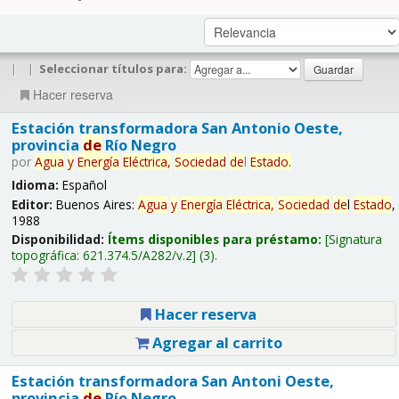
|
|
Seleccionar títulos para:
Hacer reserva
Estación transformadora San Antonio Oeste,
provincia
de
Río Negro
por
Agua
y
Energía
Eléctrica,
Sociedad
de
l
Estado
.
Idioma:
Español
Editor:
Buenos Aires:
Agua
y
Energía
Eléctrica,
Sociedad
de
l
Estado
,
1988
Disponibilidad:
Ítems disponibles para préstamo:
Signatura
topográfica:
621.374.5/A282/v.2
(3).
Hacer reserva
Agregar al carrito
Estación transformadora San Antoni Oeste,
provincia
de
Río Negro