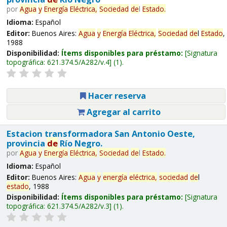
por
Agua
y
Energía
Eléctrica,
Sociedad
de
l
Estado
.
Idioma:
Español
Editor:
Buenos Aires:
Agua
y
Energía
Eléctrica,
Sociedad
de
l
Estado
,
1988
Disponibilidad:
Ítems disponibles para préstamo:
Signatura
topográfica:
621.374.5/A282/v.4
(1).
Hacer reserva
Agregar al carrito
Estacion transformadora San Antonio Oeste,
provincia
de
Río Negro.
por
Agua
y
Energía
Eléctrica,
Sociedad
de
l
Estado
.
Idioma:
Español
Editor:
Buenos Aires:
Agua
y
energía
eléctrica,
sociedad
de
l
estado
, 1988
Disponibilidad:
Ítems disponibles para préstamo:
Signatura
topográfica:
621.374.5/A282/v.3
(1).