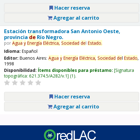
Hacer reserva
Agregar al carrito
Estación transformadora San Antonio Oeste,
provincia
de
Río Negro.
por
Agua
y
Energía
Eléctrica,
Sociedad
de
l
Estado
.
Idioma:
Español
Editor:
Buenos Aires:
Agua
y
Energía
Eléctrica,
Sociedad
de
l
Estado
,
1998
Disponibilidad:
Ítems disponibles para préstamo:
Signatura
topográfica:
621.374.5/A282/v.1
(1).
Hacer reserva
Agregar al carrito