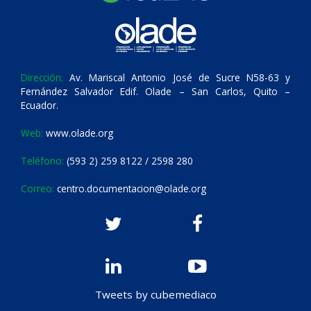
Dirección:
Av. Mariscal Antonio José de Sucre N58-63 y
Fernández Salvador Edif. Olade – San Carlos, Quito –
Ecuador.
Web:
www.olade.org
Teléfono:
(593 2) 259 8122 / 2598 280
Correo:
centro.documentacion@olade.org
Tweets by cubemediaco