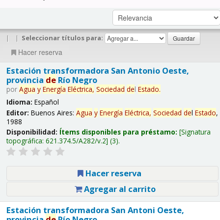
|
|
Seleccionar títulos para:
Hacer reserva
Estación transformadora San Antonio Oeste,
provincia
de
Río Negro
por
Agua
y
Energía
Eléctrica,
Sociedad
de
l
Estado
.
Idioma:
Español
Editor:
Buenos Aires:
Agua
y
Energía
Eléctrica,
Sociedad
de
l
Estado
,
1988
Disponibilidad:
Ítems disponibles para préstamo:
Signatura
topográfica:
621.374.5/A282/v.2
(3).
Hacer reserva
Agregar al carrito
Estación transformadora San Antoni Oeste,
provincia
de
Río Negro