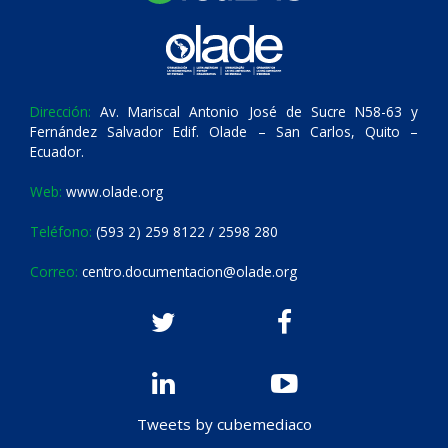
Dirección:
Av. Mariscal Antonio José de Sucre N58-63 y
Fernández Salvador Edif. Olade – San Carlos, Quito –
Ecuador.
Web:
www.olade.org
Teléfono:
(593 2) 259 8122 / 2598 280
Correo:
centro.documentacion@olade.org
Tweets by cubemediaco