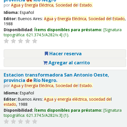
por
Agua
y
Energía
Eléctrica,
Sociedad
de
l
Estado
.
Idioma:
Español
Editor:
Buenos Aires:
Agua
y
Energía
Eléctrica,
Sociedad
de
l
Estado
,
1988
Disponibilidad:
Ítems disponibles para préstamo:
Signatura
topográfica:
621.374.5/A282/v.4
(1).
Hacer reserva
Agregar al carrito
Estacion transformadora San Antonio Oeste,
provincia
de
Río Negro.
por
Agua
y
Energía
Eléctrica,
Sociedad
de
l
Estado
.
Idioma:
Español
Editor:
Buenos Aires:
Agua
y
energía
eléctrica,
sociedad
de
l
estado
, 1988
Disponibilidad:
Ítems disponibles para préstamo:
Signatura
topográfica:
621.374.5/A282/v.3
(1).