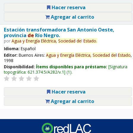
Hacer reserva
Agregar al carrito
Estación transformadora San Antonio Oeste,
provincia
de
Río Negro.
por
Agua
y
Energía
Eléctrica,
Sociedad
de
l
Estado
.
Idioma:
Español
Editor:
Buenos Aires:
Agua
y
Energía
Eléctrica,
Sociedad
de
l
Estado
,
1998
Disponibilidad:
Ítems disponibles para préstamo:
Signatura
topográfica:
621.374.5/A282/v.1
(1).
Hacer reserva
Agregar al carrito