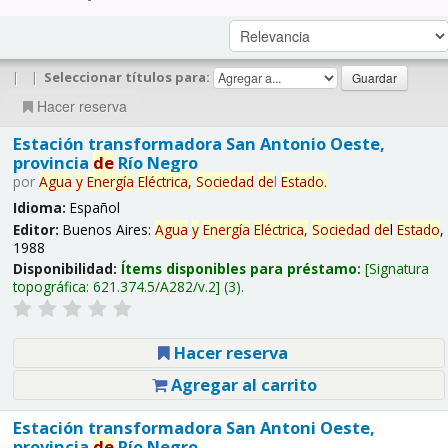
|
|
Seleccionar títulos para:
Hacer reserva
Estación transformadora San Antonio Oeste,
provincia
de
Río Negro
por
Agua
y
Energía
Eléctrica,
Sociedad
de
l
Estado
.
Idioma:
Español
Editor:
Buenos Aires:
Agua
y
Energía
Eléctrica,
Sociedad
de
l
Estado
,
1988
Disponibilidad:
Ítems disponibles para préstamo:
Signatura
topográfica:
621.374.5/A282/v.2
(3).
Hacer reserva
Agregar al carrito
Estación transformadora San Antoni Oeste,
provincia
de
Río Negro