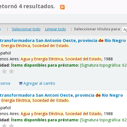
tornó 4 resultados.
|
Seleccionar todo
Limpiar todo
|
Seleccionar títulos para:
o
 transformadora San Antonio Oeste, provincia
de
Río Negro
y
Energía
Eléctrica,
Sociedad
de
l
Estado
.
spañol
enos Aires:
Agua
y
Energía
Eléctrica,
Sociedad
de
l
Estado
, 1988
lidad:
Ítems disponibles para préstamo:
Signatura topográfica:
62
eserva
Agregar al carrito
 transformadora San Antoni Oeste, provincia
de
Río Negro
y
Energía
Eléctrica,
Sociedad
de
l
Estado
.
spañol
enos Aires:
Agua
y
Energía
Eléctrica,
Sociedad
de
l
Estado
, 1988
lidad:
Ítems disponibles para préstamo:
Signatura topográfica:
62