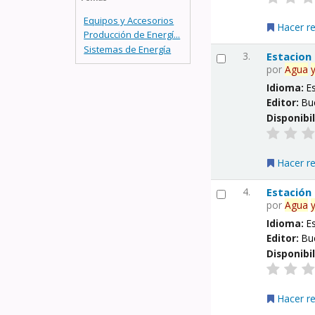
Equipos y Accesorios
Hacer r
Producción de Energí...
Sistemas de Energía
3.
Estacion
por
Agua
Idioma:
E
Editor:
Bu
Disponibi
Hacer r
4.
Estación
por
Agua
Idioma:
E
Editor:
Bu
Disponibi
Hacer r