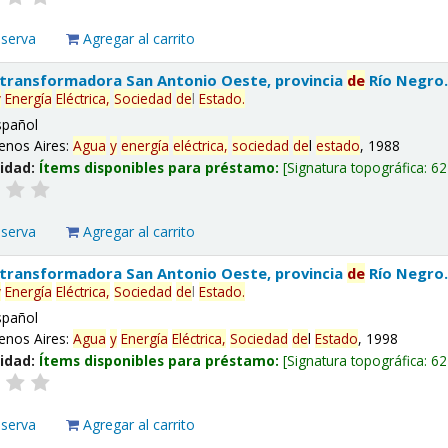
eserva
Agregar al carrito
 transformadora San Antonio Oeste, provincia
de
Río Negro
y
Energía
Eléctrica,
Sociedad
de
l
Estado
.
spañol
enos Aires:
Agua
y
energía
eléctrica,
sociedad
de
l
estado
, 1988
lidad:
Ítems disponibles para préstamo:
Signatura topográfica:
62
eserva
Agregar al carrito
 transformadora San Antonio Oeste, provincia
de
Río Negro
y
Energía
Eléctrica,
Sociedad
de
l
Estado
.
spañol
enos Aires:
Agua
y
Energía
Eléctrica,
Sociedad
de
l
Estado
, 1998
lidad:
Ítems disponibles para préstamo:
Signatura topográfica:
62
eserva
Agregar al carrito