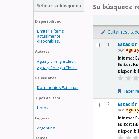
Refinar su búsqueda
Su búsqueda re
Disponibilidad
Limitar a ítems
Quitar resaltad
actualmente
disponibles.
1.
Estación
por
Agua
Autores
Idioma:
E
Agua y Energía Eléct...
Editor:
Bu
Agua y Energía Eléct...
Disponibi
Colecciones
Documentos Externos
Hacer r
Tipos de ítem
2.
Estación
Libros
por
Agua
Idioma:
E
Lugares
Editor:
Bu
Argentina
Disponibi
Temas