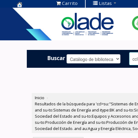
Carrito
Listas
Centro de
Documentación
OLADE -
Buscar
Inicio
›
Resultados de la búsqueda para 'ccl=su:"Sistemas de E
and su-to:Sistemas de Energía and itype:BK and su-to:Si
Sociedad del Estado and su-to:Equipos y Accesorios and
su-to:Producción de Energía and su-to:Producción de Ene
Sociedad del Estado. and au:Agua y Energía Eléctrica, So