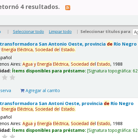
tornó 4 resultados.
|
Seleccionar todo
Limpiar todo
|
Seleccionar títulos para:
o
 transformadora San Antonio Oeste, provincia
de
Río Negro
y
Energía
Eléctrica,
Sociedad
de
l
Estado
.
spañol
enos Aires:
Agua
y
Energía
Eléctrica,
Sociedad
de
l
Estado
, 1988
lidad:
Ítems disponibles para préstamo:
Signatura topográfica:
62
eserva
Agregar al carrito
 transformadora San Antoni Oeste, provincia
de
Río Negro
y
Energía
Eléctrica,
Sociedad
de
l
Estado
.
spañol
enos Aires:
Agua
y
Energía
Eléctrica,
Sociedad
de
l
Estado
, 1988
lidad:
Ítems disponibles para préstamo:
Signatura topográfica:
62