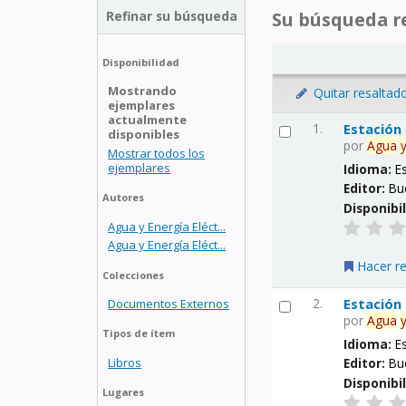
Refinar su búsqueda
Su búsqueda re
Disponibilidad
Mostrando
Quitar resaltad
ejemplares
actualmente
1.
Estación
disponibles
por
Agua
Mostrar todos los
ejemplares
Idioma:
E
Editor:
Bu
Autores
Disponibi
Agua y Energía Eléct...
Agua y Energía Eléct...
Hacer r
Colecciones
2.
Estación
Documentos Externos
por
Agua
Tipos de ítem
Idioma:
E
Libros
Editor:
Bu
Disponibi
Lugares