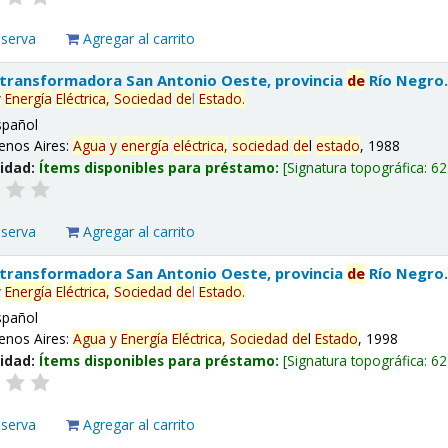
eserva
Agregar al carrito
 transformadora San Antonio Oeste, provincia
de
Río Negro
y
Energía
Eléctrica,
Sociedad
de
l
Estado
.
spañol
enos Aires:
Agua
y
energía
eléctrica,
sociedad
de
l
estado
, 1988
lidad:
Ítems disponibles para préstamo:
Signatura topográfica:
62
eserva
Agregar al carrito
 transformadora San Antonio Oeste, provincia
de
Río Negro
y
Energía
Eléctrica,
Sociedad
de
l
Estado
.
spañol
enos Aires:
Agua
y
Energía
Eléctrica,
Sociedad
de
l
Estado
, 1998
lidad:
Ítems disponibles para préstamo:
Signatura topográfica:
62
eserva
Agregar al carrito