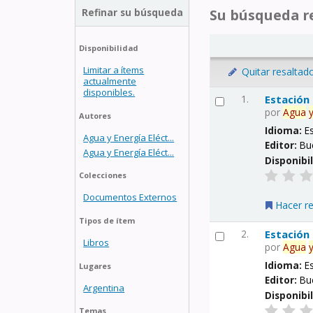
Refinar su búsqueda
Su búsqueda re
Disponibilidad
Limitar a ítems
Quitar resaltad
actualmente
disponibles.
1.
Estación
por
Agua
Autores
Idioma:
E
Agua y Energía Eléct...
Editor:
Bu
Agua y Energía Eléct...
Disponibi
Colecciones
Documentos Externos
Hacer r
Tipos de ítem
2.
Estación
Libros
por
Agua
Idioma:
E
Lugares
Editor:
Bu
Argentina
Disponibi
Temas