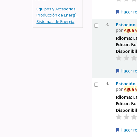
Equipos y Accesorios
Hacer r
Producción de Energí...
Sistemas de Energía
3.
Estacion
por
Agua
Idioma:
E
Editor:
Bu
Disponibi
Hacer r
4.
Estación
por
Agua
Idioma:
E
Editor:
Bu
Disponibi
Hacer r