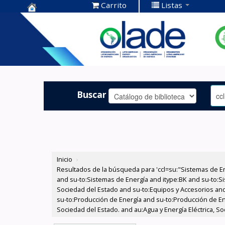
Carrito
Listas
Centro de
Documentación
OLADE -
Buscar
Inicio
›
Resultados de la búsqueda para 'ccl=su:"Sistemas de E
and su-to:Sistemas de Energía and itype:BK and su-to:Si
Sociedad del Estado and su-to:Equipos y Accesorios and
su-to:Producción de Energía and su-to:Producción de Ene
Sociedad del Estado. and au:Agua y Energía Eléctrica, So