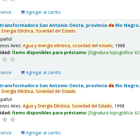
eserva
Agregar al carrito
 transformadora San Antonio Oeste, provincia
de
Río Negro
y
Energía
Eléctrica,
Sociedad
de
l
Estado
.
spañol
enos Aires:
Agua
y
energía
eléctrica,
sociedad
de
l
estado
, 1988
lidad:
Ítems disponibles para préstamo:
Signatura topográfica:
62
eserva
Agregar al carrito
 transformadora San Antonio Oeste, provincia
de
Río Negro
y
Energía
Eléctrica,
Sociedad
de
l
Estado
.
spañol
enos Aires:
Agua
y
Energía
Eléctrica,
Sociedad
de
l
Estado
, 1998
lidad:
Ítems disponibles para préstamo:
Signatura topográfica:
62
eserva
Agregar al carrito