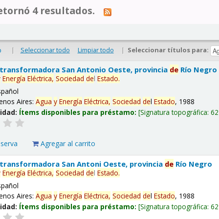
tornó 4 resultados.
|
Seleccionar todo
Limpiar todo
|
Seleccionar títulos para:
o
 transformadora San Antonio Oeste, provincia
de
Río Negro
y
Energía
Eléctrica,
Sociedad
de
l
Estado
.
spañol
enos Aires:
Agua
y
Energía
Eléctrica,
Sociedad
de
l
Estado
, 1988
lidad:
Ítems disponibles para préstamo:
Signatura topográfica:
62
eserva
Agregar al carrito
 transformadora San Antoni Oeste, provincia
de
Río Negro
y
Energía
Eléctrica,
Sociedad
de
l
Estado
.
spañol
enos Aires:
Agua
y
Energía
Eléctrica,
Sociedad
de
l
Estado
, 1988
lidad:
Ítems disponibles para préstamo:
Signatura topográfica:
62