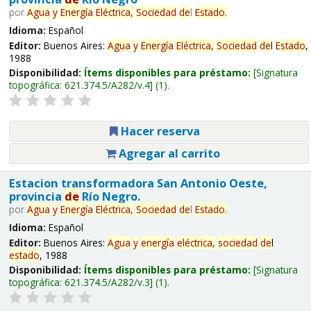
por
Agua
y
Energía
Eléctrica,
Sociedad
de
l
Estado
.
Idioma:
Español
Editor:
Buenos Aires:
Agua
y
Energía
Eléctrica,
Sociedad
de
l
Estado
,
1988
Disponibilidad:
Ítems disponibles para préstamo:
Signatura
topográfica:
621.374.5/A282/v.4
(1).
Hacer reserva
Agregar al carrito
Estacion transformadora San Antonio Oeste,
provincia
de
Río Negro.
por
Agua
y
Energía
Eléctrica,
Sociedad
de
l
Estado
.
Idioma:
Español
Editor:
Buenos Aires:
Agua
y
energía
eléctrica,
sociedad
de
l
estado
, 1988
Disponibilidad:
Ítems disponibles para préstamo:
Signatura
topográfica:
621.374.5/A282/v.3
(1).