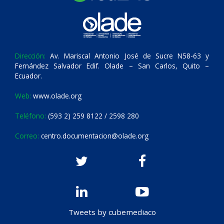
Dirección:
Av. Mariscal Antonio José de Sucre N58-63 y
Fernández Salvador Edif. Olade – San Carlos, Quito –
Ecuador.
Web:
www.olade.org
Teléfono:
(593 2) 259 8122 / 2598 280
Correo:
centro.documentacion@olade.org
Tweets by cubemediaco