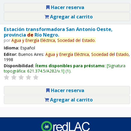
Hacer reserva
Agregar al carrito
Estación transformadora San Antonio Oeste,
provincia
de
Río Negro.
por
Agua
y
Energía
Eléctrica,
Sociedad
de
l
Estado
.
Idioma:
Español
Editor:
Buenos Aires:
Agua
y
Energía
Eléctrica,
Sociedad
de
l
Estado
,
1998
Disponibilidad:
Ítems disponibles para préstamo:
Signatura
topográfica:
621.374.5/A282/v.1
(1).
Hacer reserva
Agregar al carrito