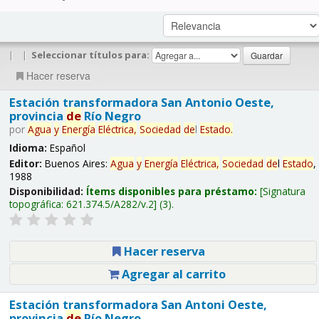
|
|
Seleccionar títulos para:
Hacer reserva
Estación transformadora San Antonio Oeste,
provincia
de
Río Negro
por
Agua
y
Energía
Eléctrica,
Sociedad
de
l
Estado
.
Idioma:
Español
Editor:
Buenos Aires:
Agua
y
Energía
Eléctrica,
Sociedad
de
l
Estado
,
1988
Disponibilidad:
Ítems disponibles para préstamo:
Signatura
topográfica:
621.374.5/A282/v.2
(3).
Hacer reserva
Agregar al carrito
Estación transformadora San Antoni Oeste,
provincia
de
Río Negro