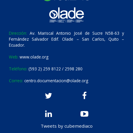
Dirección:
Av. Mariscal Antonio José de Sucre N58-63 y
Fernández Salvador Edif. Olade – San Carlos, Quito –
Ecuador.
Web:
www.olade.org
Teléfono:
(593 2) 259 8122 / 2598 280
Correo:
centro.documentacion@olade.org
Tweets by cubemediaco