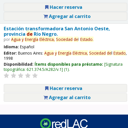
Hacer reserva
Agregar al carrito
Estación transformadora San Antonio Oeste,
provincia
de
Río Negro.
por
Agua
y
Energía
Eléctrica,
Sociedad
de
l
Estado
.
Idioma:
Español
Editor:
Buenos Aires:
Agua
y
Energía
Eléctrica,
Sociedad
de
l
Estado
,
1998
Disponibilidad:
Ítems disponibles para préstamo:
Signatura
topográfica:
621.374.5/A282/v.1
(1).
Hacer reserva
Agregar al carrito