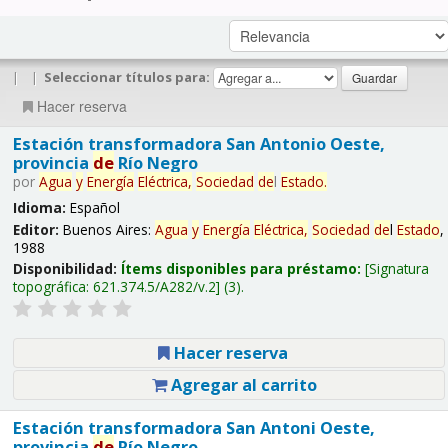
|
|
Seleccionar títulos para:
Hacer reserva
Estación transformadora San Antonio Oeste,
provincia
de
Río Negro
por
Agua
y
Energía
Eléctrica,
Sociedad
de
l
Estado
.
Idioma:
Español
Editor:
Buenos Aires:
Agua
y
Energía
Eléctrica,
Sociedad
de
l
Estado
,
1988
Disponibilidad:
Ítems disponibles para préstamo:
Signatura
topográfica:
621.374.5/A282/v.2
(3).
Hacer reserva
Agregar al carrito
Estación transformadora San Antoni Oeste,
provincia
de
Río Negro