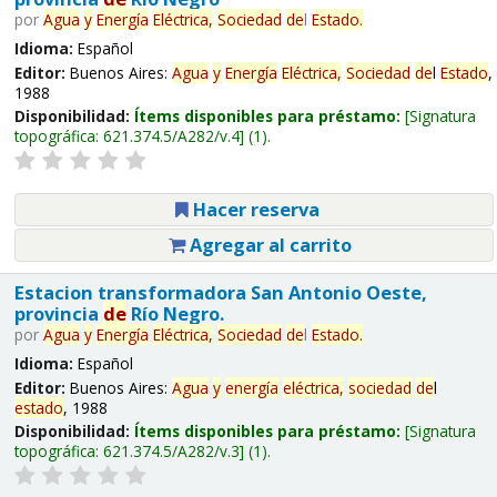
por
Agua
y
Energía
Eléctrica,
Sociedad
de
l
Estado
.
Idioma:
Español
Editor:
Buenos Aires:
Agua
y
Energía
Eléctrica,
Sociedad
de
l
Estado
,
1988
Disponibilidad:
Ítems disponibles para préstamo:
Signatura
topográfica:
621.374.5/A282/v.4
(1).
Hacer reserva
Agregar al carrito
Estacion transformadora San Antonio Oeste,
provincia
de
Río Negro.
por
Agua
y
Energía
Eléctrica,
Sociedad
de
l
Estado
.
Idioma:
Español
Editor:
Buenos Aires:
Agua
y
energía
eléctrica,
sociedad
de
l
estado
, 1988
Disponibilidad:
Ítems disponibles para préstamo:
Signatura
topográfica:
621.374.5/A282/v.3
(1).