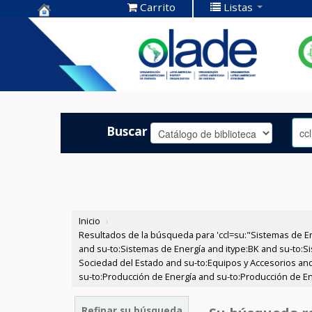
Carrito
Listas
Centro de
Documentación
OLADE -
Buscar
Inicio
›
Resultados de la búsqueda para 'ccl=su:"Sistemas de E
and su-to:Sistemas de Energía and itype:BK and su-to:Si
Sociedad del Estado and su-to:Equipos y Accesorios and
su-to:Producción de Energía and su-to:Producción de En
Refinar su búsqueda