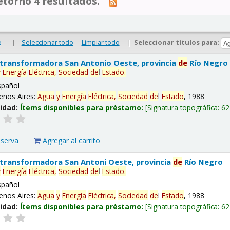
tornó 4 resultados.
|
Seleccionar todo
Limpiar todo
|
Seleccionar títulos para:
o
 transformadora San Antonio Oeste, provincia
de
Río Negro
y
Energía
Eléctrica,
Sociedad
de
l
Estado
.
spañol
enos Aires:
Agua
y
Energía
Eléctrica,
Sociedad
de
l
Estado
, 1988
lidad:
Ítems disponibles para préstamo:
Signatura topográfica:
62
eserva
Agregar al carrito
 transformadora San Antoni Oeste, provincia
de
Río Negro
y
Energía
Eléctrica,
Sociedad
de
l
Estado
.
spañol
enos Aires:
Agua
y
Energía
Eléctrica,
Sociedad
de
l
Estado
, 1988
lidad:
Ítems disponibles para préstamo:
Signatura topográfica:
62