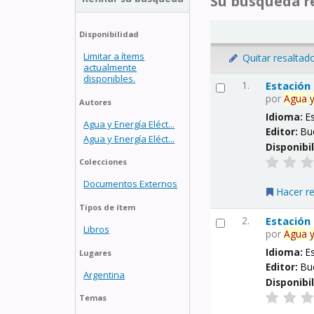
Su búsqueda re
Disponibilidad
Limitar a ítems
Quitar resaltad
actualmente
disponibles.
1.
Estación
por
Agua
Autores
Idioma:
E
Agua y Energía Eléct...
Editor:
Bu
Agua y Energía Eléct...
Disponibi
Colecciones
Documentos Externos
Hacer r
Tipos de ítem
2.
Estación
Libros
por
Agua
Idioma:
E
Lugares
Editor:
Bu
Argentina
Disponibi
Temas