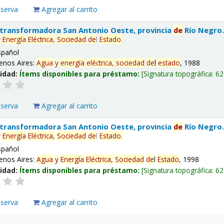
eserva
Agregar al carrito
 transformadora San Antonio Oeste, provincia
de
Río Negro
y
Energía
Eléctrica,
Sociedad
de
l
Estado
.
spañol
enos Aires:
Agua
y
energía
eléctrica,
sociedad
de
l
estado
, 1988
lidad:
Ítems disponibles para préstamo:
Signatura topográfica:
62
eserva
Agregar al carrito
 transformadora San Antonio Oeste, provincia
de
Río Negro
y
Energía
Eléctrica,
Sociedad
de
l
Estado
.
spañol
enos Aires:
Agua
y
Energía
Eléctrica,
Sociedad
de
l
Estado
, 1998
lidad:
Ítems disponibles para préstamo:
Signatura topográfica:
62
eserva
Agregar al carrito