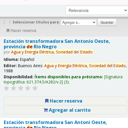
|
|
Seleccionar títulos para:
Hacer reserva
Estación transformadora San Antonio Oeste,
provincia
de
Río Negro
por
Agua
y
Energía
Eléctrica,
Sociedad
de
l
Estado
.
Idioma:
Español
Editor:
Buenos Aires:
Agua
y
Energía
Eléctrica,
Sociedad
de
l
Estado
,
1988
Disponibilidad:
Ítems disponibles para préstamo:
Signatura
topográfica:
621.374.5/A282/v.2
(3).
Hacer reserva
Agregar al carrito
Estación transformadora San Antoni Oeste,
provincia
de
Río Negro