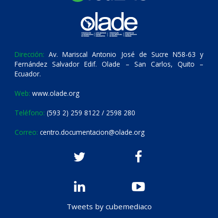
Dirección:
Av. Mariscal Antonio José de Sucre N58-63 y
Fernández Salvador Edif. Olade – San Carlos, Quito –
Ecuador.
Web:
www.olade.org
Teléfono:
(593 2) 259 8122 / 2598 280
Correo:
centro.documentacion@olade.org
Tweets by cubemediaco