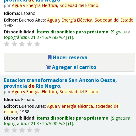
por
Agua
y
Energía
Eléctrica,
Sociedad
de
l
Estado
.
Idioma:
Español
Editor:
Buenos Aires:
Agua
y
Energía
Eléctrica,
Sociedad
de
l
Estado
,
1988
Disponibilidad:
Ítems disponibles para préstamo:
Signatura
topográfica:
621.374.5/A282/v.4
(1).
Hacer reserva
Agregar al carrito
Estacion transformadora San Antonio Oeste,
provincia
de
Río Negro.
por
Agua
y
Energía
Eléctrica,
Sociedad
de
l
Estado
.
Idioma:
Español
Editor:
Buenos Aires:
Agua
y
energía
eléctrica,
sociedad
de
l
estado
, 1988
Disponibilidad:
Ítems disponibles para préstamo:
Signatura
topográfica:
621.374.5/A282/v.3
(1).