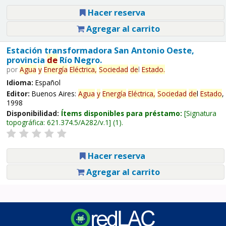
Hacer reserva
Agregar al carrito
Estación transformadora San Antonio Oeste,
provincia
de
Río Negro.
por
Agua
y
Energía
Eléctrica,
Sociedad
de
l
Estado
.
Idioma:
Español
Editor:
Buenos Aires:
Agua
y
Energía
Eléctrica,
Sociedad
de
l
Estado
,
1998
Disponibilidad:
Ítems disponibles para préstamo:
Signatura
topográfica:
621.374.5/A282/v.1
(1).
Hacer reserva
Agregar al carrito