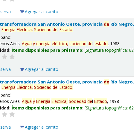
eserva
Agregar al carrito
 transformadora San Antonio Oeste, provincia
de
Río Negro
y
Energía
Eléctrica,
Sociedad
de
l
Estado
.
spañol
enos Aires:
Agua
y
energía
eléctrica,
sociedad
de
l
estado
, 1988
lidad:
Ítems disponibles para préstamo:
Signatura topográfica:
62
eserva
Agregar al carrito
 transformadora San Antonio Oeste, provincia
de
Río Negro
y
Energía
Eléctrica,
Sociedad
de
l
Estado
.
spañol
enos Aires:
Agua
y
Energía
Eléctrica,
Sociedad
de
l
Estado
, 1998
lidad:
Ítems disponibles para préstamo:
Signatura topográfica:
62
eserva
Agregar al carrito