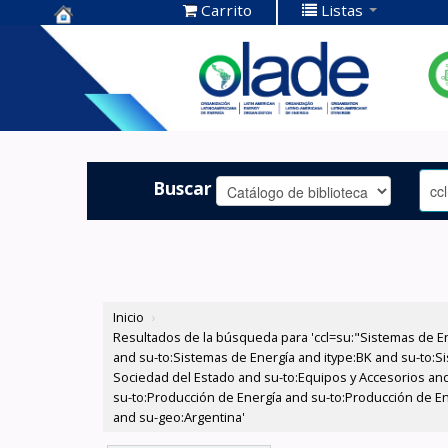
Carrito
Listas
Centro de
Documentación
OLADE -
Buscar
Inicio
›
Resultados de la búsqueda para 'ccl=su:"Sistemas de E
and su-to:Sistemas de Energía and itype:BK and su-to:Si
Sociedad del Estado and su-to:Equipos y Accesorios and
su-to:Producción de Energía and su-to:Producción de En
and su-geo:Argentina'