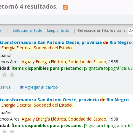
tornó 4 resultados.
|
Seleccionar todo
Limpiar todo
|
Seleccionar títulos para:
o
 transformadora San Antonio Oeste, provincia
de
Río Negro
y
Energía
Eléctrica,
Sociedad
de
l
Estado
.
spañol
enos Aires:
Agua
y
Energía
Eléctrica,
Sociedad
de
l
Estado
, 1988
lidad:
Ítems disponibles para préstamo:
Signatura topográfica:
62
eserva
Agregar al carrito
 transformadora San Antoni Oeste, provincia
de
Río Negro
y
Energía
Eléctrica,
Sociedad
de
l
Estado
.
spañol
enos Aires:
Agua
y
Energía
Eléctrica,
Sociedad
de
l
Estado
, 1988
lidad:
Ítems disponibles para préstamo:
Signatura topográfica:
62