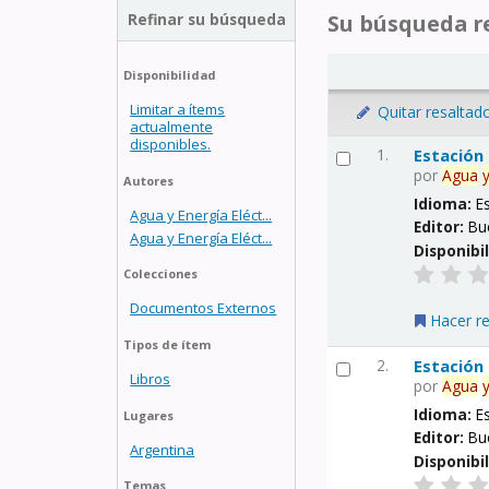
Refinar su búsqueda
Su búsqueda re
Disponibilidad
Limitar a ítems
Quitar resaltad
actualmente
disponibles.
1.
Estación
por
Agua
Autores
Idioma:
E
Agua y Energía Eléct...
Editor:
Bu
Agua y Energía Eléct...
Disponibi
Colecciones
Documentos Externos
Hacer r
Tipos de ítem
2.
Estación
Libros
por
Agua
Idioma:
E
Lugares
Editor:
Bu
Argentina
Disponibi
Temas