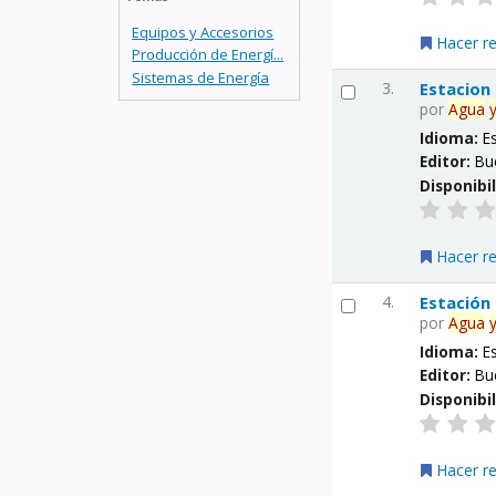
Equipos y Accesorios
Hacer r
Producción de Energí...
Sistemas de Energía
3.
Estacion
por
Agua
Idioma:
E
Editor:
Bu
Disponibi
Hacer r
4.
Estación
por
Agua
Idioma:
E
Editor:
Bu
Disponibi
Hacer r