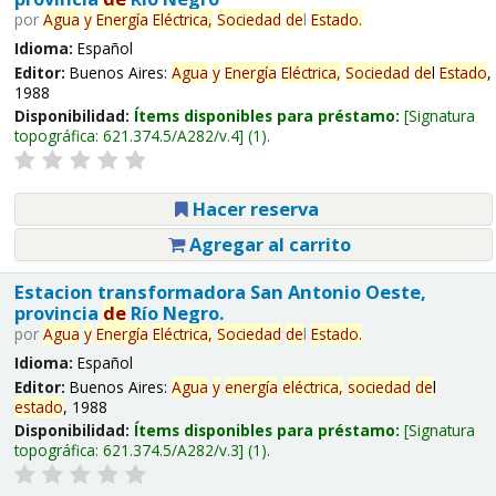
por
Agua
y
Energía
Eléctrica,
Sociedad
de
l
Estado
.
Idioma:
Español
Editor:
Buenos Aires:
Agua
y
Energía
Eléctrica,
Sociedad
de
l
Estado
,
1988
Disponibilidad:
Ítems disponibles para préstamo:
Signatura
topográfica:
621.374.5/A282/v.4
(1).
Hacer reserva
Agregar al carrito
Estacion transformadora San Antonio Oeste,
provincia
de
Río Negro.
por
Agua
y
Energía
Eléctrica,
Sociedad
de
l
Estado
.
Idioma:
Español
Editor:
Buenos Aires:
Agua
y
energía
eléctrica,
sociedad
de
l
estado
, 1988
Disponibilidad:
Ítems disponibles para préstamo:
Signatura
topográfica:
621.374.5/A282/v.3
(1).