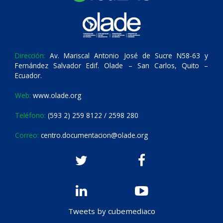
Dirección:
Av. Mariscal Antonio José de Sucre N58-63 y
Fernández Salvador Edif. Olade – San Carlos, Quito –
Ecuador.
Web:
www.olade.org
Teléfono:
(593 2) 259 8122 / 2598 280
Correo:
centro.documentacion@olade.org
Tweets by cubemediaco