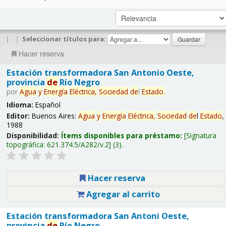
|
|
Seleccionar títulos para:
Hacer reserva
Estación transformadora San Antonio Oeste,
provincia
de
Río Negro
por
Agua
y
Energía
Eléctrica,
Sociedad
de
l
Estado
.
Idioma:
Español
Editor:
Buenos Aires:
Agua
y
Energía
Eléctrica,
Sociedad
de
l
Estado
,
1988
Disponibilidad:
Ítems disponibles para préstamo:
Signatura
topográfica:
621.374.5/A282/v.2
(3).
Hacer reserva
Agregar al carrito
Estación transformadora San Antoni Oeste,
provincia
de
Río Negro