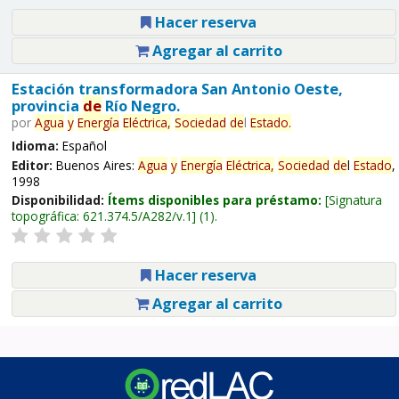
Hacer reserva
Agregar al carrito
Estación transformadora San Antonio Oeste,
provincia
de
Río Negro.
por
Agua
y
Energía
Eléctrica,
Sociedad
de
l
Estado
.
Idioma:
Español
Editor:
Buenos Aires:
Agua
y
Energía
Eléctrica,
Sociedad
de
l
Estado
,
1998
Disponibilidad:
Ítems disponibles para préstamo:
Signatura
topográfica:
621.374.5/A282/v.1
(1).
Hacer reserva
Agregar al carrito