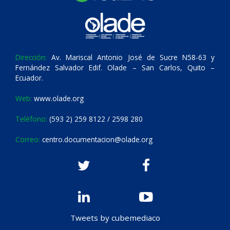
Dirección:
Av. Mariscal Antonio José de Sucre N58-63 y
Fernández Salvador Edif. Olade – San Carlos, Quito –
Ecuador.
Web:
www.olade.org
Teléfono:
(593 2) 259 8122 / 2598 280
Correo:
centro.documentacion@olade.org
Tweets by cubemediaco