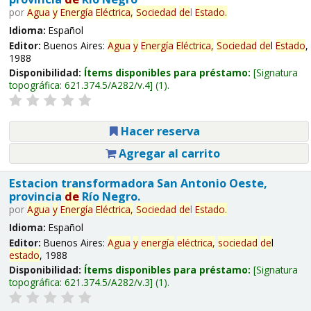
por
Agua
y
Energía
Eléctrica,
Sociedad
de
l
Estado
.
Idioma:
Español
Editor:
Buenos Aires:
Agua
y
Energía
Eléctrica,
Sociedad
de
l
Estado
,
1988
Disponibilidad:
Ítems disponibles para préstamo:
Signatura
topográfica:
621.374.5/A282/v.4
(1).
Hacer reserva
Agregar al carrito
Estacion transformadora San Antonio Oeste,
provincia
de
Río Negro.
por
Agua
y
Energía
Eléctrica,
Sociedad
de
l
Estado
.
Idioma:
Español
Editor:
Buenos Aires:
Agua
y
energía
eléctrica,
sociedad
de
l
estado
, 1988
Disponibilidad:
Ítems disponibles para préstamo:
Signatura
topográfica:
621.374.5/A282/v.3
(1).