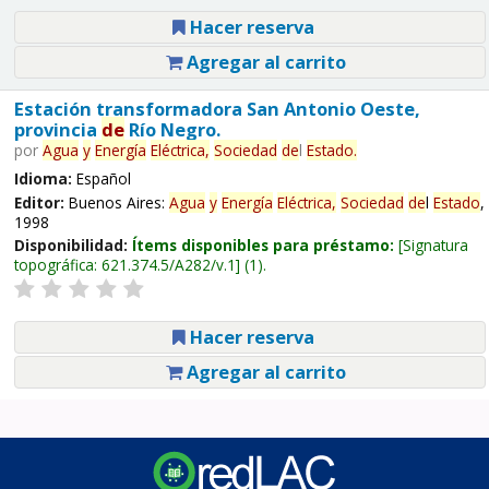
Hacer reserva
Agregar al carrito
Estación transformadora San Antonio Oeste,
provincia
de
Río Negro.
por
Agua
y
Energía
Eléctrica,
Sociedad
de
l
Estado
.
Idioma:
Español
Editor:
Buenos Aires:
Agua
y
Energía
Eléctrica,
Sociedad
de
l
Estado
,
1998
Disponibilidad:
Ítems disponibles para préstamo:
Signatura
topográfica:
621.374.5/A282/v.1
(1).
Hacer reserva
Agregar al carrito