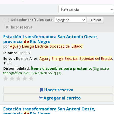
|
|
Seleccionar títulos para:
Hacer reserva
Estación transformadora San Antonio Oeste,
provincia
de
Río Negro
por
Agua
y
Energía
Eléctrica,
Sociedad
de
l
Estado
.
Idioma:
Español
Editor:
Buenos Aires:
Agua
y
Energía
Eléctrica,
Sociedad
de
l
Estado
,
1988
Disponibilidad:
Ítems disponibles para préstamo:
Signatura
topográfica:
621.374.5/A282/v.2
(3).
Hacer reserva
Agregar al carrito
Estación transformadora San Antoni Oeste,
provincia
de
Río Negro