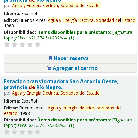
por
Agua
y
Energía
Eléctrica,
Sociedad
de
l
Estado
.
Idioma:
Español
Editor:
Buenos Aires:
Agua
y
Energía
Eléctrica,
Sociedad
de
l
Estado
,
1988
Disponibilidad:
Ítems disponibles para préstamo:
Signatura
topográfica:
621.374.5/A282/v.4
(1).
Hacer reserva
Agregar al carrito
Estacion transformadora San Antonio Oeste,
provincia
de
Río Negro.
por
Agua
y
Energía
Eléctrica,
Sociedad
de
l
Estado
.
Idioma:
Español
Editor:
Buenos Aires:
Agua
y
energía
eléctrica,
sociedad
de
l
estado
, 1988
Disponibilidad:
Ítems disponibles para préstamo:
Signatura
topográfica:
621.374.5/A282/v.3
(1).