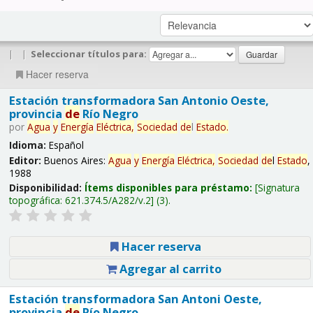
|
|
Seleccionar títulos para:
Hacer reserva
Estación transformadora San Antonio Oeste,
provincia
de
Río Negro
por
Agua
y
Energía
Eléctrica,
Sociedad
de
l
Estado
.
Idioma:
Español
Editor:
Buenos Aires:
Agua
y
Energía
Eléctrica,
Sociedad
de
l
Estado
,
1988
Disponibilidad:
Ítems disponibles para préstamo:
Signatura
topográfica:
621.374.5/A282/v.2
(3).
Hacer reserva
Agregar al carrito
Estación transformadora San Antoni Oeste,
provincia
de
Río Negro