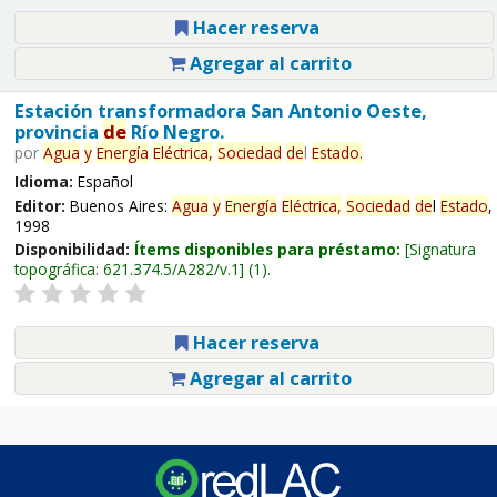
Hacer reserva
Agregar al carrito
Estación transformadora San Antonio Oeste,
provincia
de
Río Negro.
por
Agua
y
Energía
Eléctrica,
Sociedad
de
l
Estado
.
Idioma:
Español
Editor:
Buenos Aires:
Agua
y
Energía
Eléctrica,
Sociedad
de
l
Estado
,
1998
Disponibilidad:
Ítems disponibles para préstamo:
Signatura
topográfica:
621.374.5/A282/v.1
(1).
Hacer reserva
Agregar al carrito