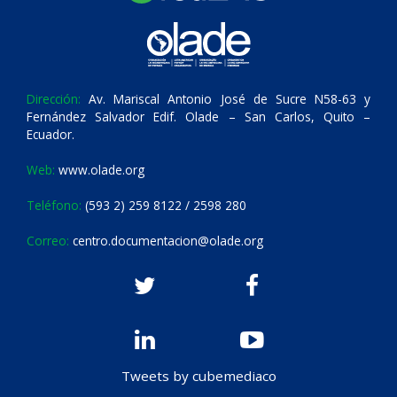
Dirección:
Av. Mariscal Antonio José de Sucre N58-63 y
Fernández Salvador Edif. Olade – San Carlos, Quito –
Ecuador.
Web:
www.olade.org
Teléfono:
(593 2) 259 8122 / 2598 280
Correo:
centro.documentacion@olade.org
Tweets by cubemediaco