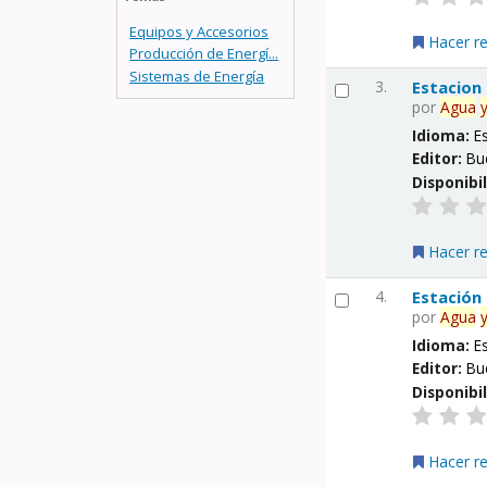
Equipos y Accesorios
Hacer r
Producción de Energí...
Sistemas de Energía
3.
Estacion
por
Agua
Idioma:
E
Editor:
Bu
Disponibi
Hacer r
4.
Estación
por
Agua
Idioma:
E
Editor:
Bu
Disponibi
Hacer r