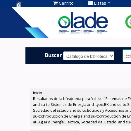
Carrito
Listas
Centro de
Documentación
OLADE -
Buscar
Inicio
›
Resultados de la búsqueda para 'ccl=su:"Sistemas de E
and su-to:Sistemas de Energía and itype:BK and su-to:Si
Sociedad del Estado and su-to:Equipos y Accesorios and
su-to:Producción de Energía and su-to:Producción de En
au:Agua y Energía Eléctrica, Sociedad del Estado. and s