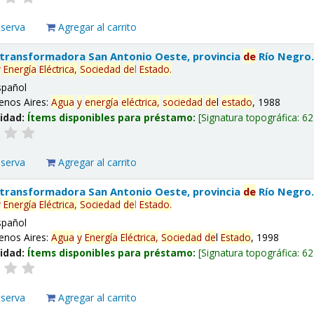
eserva
Agregar al carrito
 transformadora San Antonio Oeste, provincia
de
Río Negro
y
Energía
Eléctrica,
Sociedad
de
l
Estado
.
spañol
enos Aires:
Agua
y
energía
eléctrica,
sociedad
de
l
estado
, 1988
lidad:
Ítems disponibles para préstamo:
Signatura topográfica:
62
eserva
Agregar al carrito
 transformadora San Antonio Oeste, provincia
de
Río Negro
y
Energía
Eléctrica,
Sociedad
de
l
Estado
.
spañol
enos Aires:
Agua
y
Energía
Eléctrica,
Sociedad
de
l
Estado
, 1998
lidad:
Ítems disponibles para préstamo:
Signatura topográfica:
62
eserva
Agregar al carrito