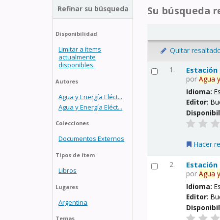
Refinar su búsqueda
Su búsqueda re
Disponibilidad
Limitar a ítems
Quitar resaltad
actualmente
disponibles.
1.
Estación
por
Agua
Autores
Idioma:
E
Agua y Energía Eléct...
Editor:
Bu
Agua y Energía Eléct...
Disponibi
Colecciones
Documentos Externos
Hacer r
Tipos de ítem
2.
Estación
Libros
por
Agua
Idioma:
E
Lugares
Editor:
Bu
Argentina
Disponibi
Temas