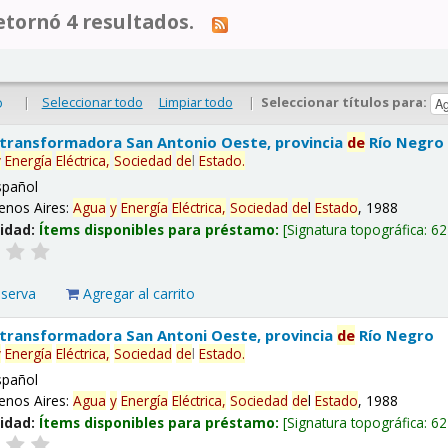
tornó 4 resultados.
|
Seleccionar todo
Limpiar todo
|
Seleccionar títulos para:
o
 transformadora San Antonio Oeste, provincia
de
Río Negro
y
Energía
Eléctrica,
Sociedad
de
l
Estado
.
spañol
enos Aires:
Agua
y
Energía
Eléctrica,
Sociedad
de
l
Estado
, 1988
lidad:
Ítems disponibles para préstamo:
Signatura topográfica:
62
eserva
Agregar al carrito
 transformadora San Antoni Oeste, provincia
de
Río Negro
y
Energía
Eléctrica,
Sociedad
de
l
Estado
.
spañol
enos Aires:
Agua
y
Energía
Eléctrica,
Sociedad
de
l
Estado
, 1988
lidad:
Ítems disponibles para préstamo:
Signatura topográfica:
62