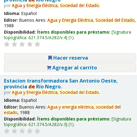
por
Agua
y
Energía
Eléctrica,
Sociedad
de
l
Estado
.
Idioma:
Español
Editor:
Buenos Aires:
Agua
y
Energía
Eléctrica,
Sociedad
de
l
Estado
,
1988
Disponibilidad:
Ítems disponibles para préstamo:
Signatura
topográfica:
621.374.5/A282/v.4
(1).
Hacer reserva
Agregar al carrito
Estacion transformadora San Antonio Oeste,
provincia
de
Río Negro.
por
Agua
y
Energía
Eléctrica,
Sociedad
de
l
Estado
.
Idioma:
Español
Editor:
Buenos Aires:
Agua
y
energía
eléctrica,
sociedad
de
l
estado
, 1988
Disponibilidad:
Ítems disponibles para préstamo:
Signatura
topográfica:
621.374.5/A282/v.3
(1).