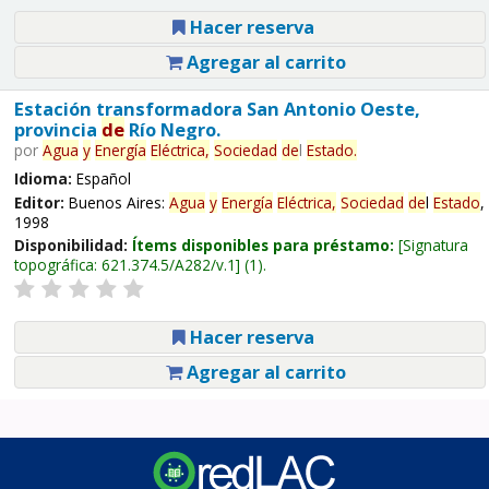
Hacer reserva
Agregar al carrito
Estación transformadora San Antonio Oeste,
provincia
de
Río Negro.
por
Agua
y
Energía
Eléctrica,
Sociedad
de
l
Estado
.
Idioma:
Español
Editor:
Buenos Aires:
Agua
y
Energía
Eléctrica,
Sociedad
de
l
Estado
,
1998
Disponibilidad:
Ítems disponibles para préstamo:
Signatura
topográfica:
621.374.5/A282/v.1
(1).
Hacer reserva
Agregar al carrito