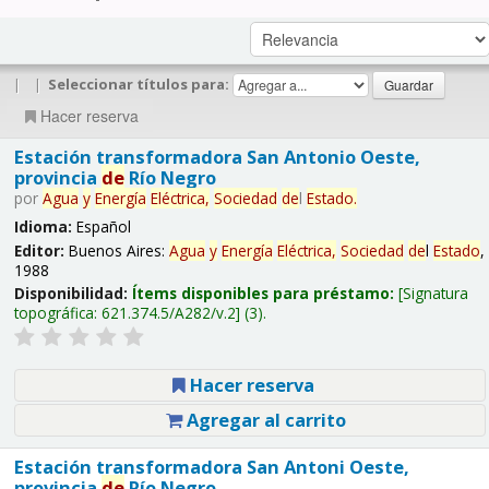
|
|
Seleccionar títulos para:
Hacer reserva
Estación transformadora San Antonio Oeste,
provincia
de
Río Negro
por
Agua
y
Energía
Eléctrica,
Sociedad
de
l
Estado
.
Idioma:
Español
Editor:
Buenos Aires:
Agua
y
Energía
Eléctrica,
Sociedad
de
l
Estado
,
1988
Disponibilidad:
Ítems disponibles para préstamo:
Signatura
topográfica:
621.374.5/A282/v.2
(3).
Hacer reserva
Agregar al carrito
Estación transformadora San Antoni Oeste,
provincia
de
Río Negro