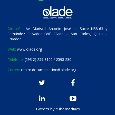
Dirección:
Av. Mariscal Antonio José de Sucre N58-63 y
Fernández Salvador Edif. Olade – San Carlos, Quito –
Ecuador.
Web:
www.olade.org
Teléfono:
(593 2) 259 8122 / 2598 280
Correo:
centro.documentacion@olade.org
Tweets by cubemediaco