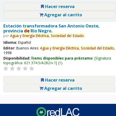
Hacer reserva
Agregar al carrito
Estación transformadora San Antonio Oeste,
provincia
de
Río Negro.
por
Agua
y
Energía
Eléctrica,
Sociedad
de
l
Estado
.
Idioma:
Español
Editor:
Buenos Aires:
Agua
y
Energía
Eléctrica,
Sociedad
de
l
Estado
,
1998
Disponibilidad:
Ítems disponibles para préstamo:
Signatura
topográfica:
621.374.5/A282/v.1
(1).
Hacer reserva
Agregar al carrito