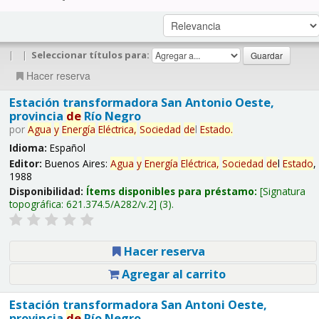
|
|
Seleccionar títulos para:
Hacer reserva
Estación transformadora San Antonio Oeste,
provincia
de
Río Negro
por
Agua
y
Energía
Eléctrica,
Sociedad
de
l
Estado
.
Idioma:
Español
Editor:
Buenos Aires:
Agua
y
Energía
Eléctrica,
Sociedad
de
l
Estado
,
1988
Disponibilidad:
Ítems disponibles para préstamo:
Signatura
topográfica:
621.374.5/A282/v.2
(3).
Hacer reserva
Agregar al carrito
Estación transformadora San Antoni Oeste,
provincia
de
Río Negro