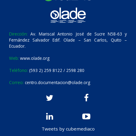
Dirección:
Av. Mariscal Antonio José de Sucre N58-63 y
Fernández Salvador Edif. Olade – San Carlos, Quito –
Ecuador.
Web:
www.olade.org
Teléfono:
(593 2) 259 8122 / 2598 280
Correo:
centro.documentacion@olade.org
Tweets by cubemediaco