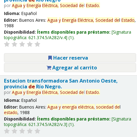
por
Agua
y
Energía
Eléctrica,
Sociedad
de
l
Estado
.
Idioma:
Español
Editor:
Buenos Aires:
Agua
y
Energía
Eléctrica,
Sociedad
de
l
Estado
,
1988
Disponibilidad:
Ítems disponibles para préstamo:
Signatura
topográfica:
621.374.5/A282/v.4
(1).
Hacer reserva
Agregar al carrito
Estacion transformadora San Antonio Oeste,
provincia
de
Río Negro.
por
Agua
y
Energía
Eléctrica,
Sociedad
de
l
Estado
.
Idioma:
Español
Editor:
Buenos Aires:
Agua
y
energía
eléctrica,
sociedad
de
l
estado
, 1988
Disponibilidad:
Ítems disponibles para préstamo:
Signatura
topográfica:
621.374.5/A282/v.3
(1).