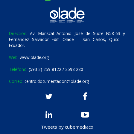
Dirección:
Av. Mariscal Antonio José de Sucre N58-63 y
Fernández Salvador Edif. Olade – San Carlos, Quito –
Ecuador.
Web:
www.olade.org
Teléfono:
(593 2) 259 8122 / 2598 280
Correo:
centro.documentacion@olade.org
Tweets by cubemediaco