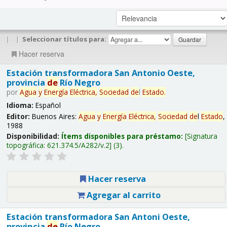
|
|
Seleccionar títulos para:
Hacer reserva
Estación transformadora San Antonio Oeste,
provincia
de
Río Negro
por
Agua
y
Energía
Eléctrica,
Sociedad
de
l
Estado
.
Idioma:
Español
Editor:
Buenos Aires:
Agua
y
Energía
Eléctrica,
Sociedad
de
l
Estado
,
1988
Disponibilidad:
Ítems disponibles para préstamo:
Signatura
topográfica:
621.374.5/A282/v.2
(3).
Hacer reserva
Agregar al carrito
Estación transformadora San Antoni Oeste,
provincia
de
Río Negro