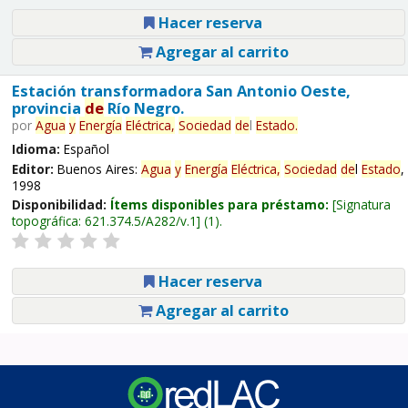
Hacer reserva
Agregar al carrito
Estación transformadora San Antonio Oeste,
provincia
de
Río Negro.
por
Agua
y
Energía
Eléctrica,
Sociedad
de
l
Estado
.
Idioma:
Español
Editor:
Buenos Aires:
Agua
y
Energía
Eléctrica,
Sociedad
de
l
Estado
,
1998
Disponibilidad:
Ítems disponibles para préstamo:
Signatura
topográfica:
621.374.5/A282/v.1
(1).
Hacer reserva
Agregar al carrito