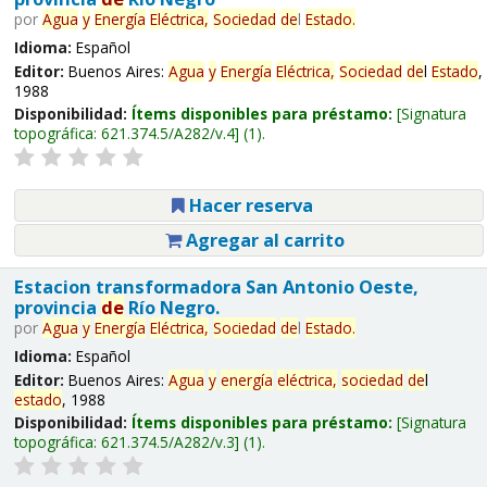
por
Agua
y
Energía
Eléctrica,
Sociedad
de
l
Estado
.
Idioma:
Español
Editor:
Buenos Aires:
Agua
y
Energía
Eléctrica,
Sociedad
de
l
Estado
,
1988
Disponibilidad:
Ítems disponibles para préstamo:
Signatura
topográfica:
621.374.5/A282/v.4
(1).
Hacer reserva
Agregar al carrito
Estacion transformadora San Antonio Oeste,
provincia
de
Río Negro.
por
Agua
y
Energía
Eléctrica,
Sociedad
de
l
Estado
.
Idioma:
Español
Editor:
Buenos Aires:
Agua
y
energía
eléctrica,
sociedad
de
l
estado
, 1988
Disponibilidad:
Ítems disponibles para préstamo:
Signatura
topográfica:
621.374.5/A282/v.3
(1).