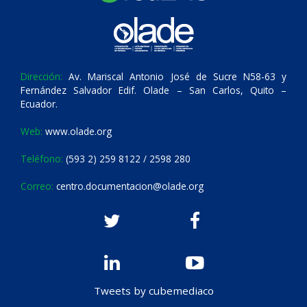
Dirección:
Av. Mariscal Antonio José de Sucre N58-63 y
Fernández Salvador Edif. Olade – San Carlos, Quito –
Ecuador.
Web:
www.olade.org
Teléfono:
(593 2) 259 8122 / 2598 280
Correo:
centro.documentacion@olade.org
Tweets by cubemediaco