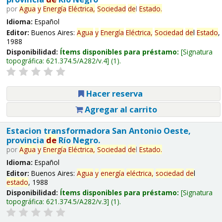
por
Agua
y
Energía
Eléctrica,
Sociedad
de
l
Estado
.
Idioma:
Español
Editor:
Buenos Aires:
Agua
y
Energía
Eléctrica,
Sociedad
de
l
Estado
,
1988
Disponibilidad:
Ítems disponibles para préstamo:
Signatura
topográfica:
621.374.5/A282/v.4
(1).
Hacer reserva
Agregar al carrito
Estacion transformadora San Antonio Oeste,
provincia
de
Río Negro.
por
Agua
y
Energía
Eléctrica,
Sociedad
de
l
Estado
.
Idioma:
Español
Editor:
Buenos Aires:
Agua
y
energía
eléctrica,
sociedad
de
l
estado
, 1988
Disponibilidad:
Ítems disponibles para préstamo:
Signatura
topográfica:
621.374.5/A282/v.3
(1).