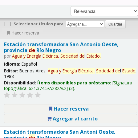
|
|
Seleccionar títulos para:
Hacer reserva
Estación transformadora San Antonio Oeste,
provincia
de
Río Negro
por
Agua
y
Energía
Eléctrica,
Sociedad
de
l
Estado
.
Idioma:
Español
Editor:
Buenos Aires:
Agua
y
Energía
Eléctrica,
Sociedad
de
l
Estado
,
1988
Disponibilidad:
Ítems disponibles para préstamo:
Signatura
topográfica:
621.374.5/A282/v.2
(3).
Hacer reserva
Agregar al carrito
Estación transformadora San Antoni Oeste,
provincia
de
Río Negro