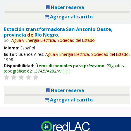
Hacer reserva
Agregar al carrito
Estación transformadora San Antonio Oeste,
provincia
de
Río Negro.
por
Agua
y
Energía
Eléctrica,
Sociedad
de
l
Estado
.
Idioma:
Español
Editor:
Buenos Aires:
Agua
y
Energía
Eléctrica,
Sociedad
de
l
Estado
,
1998
Disponibilidad:
Ítems disponibles para préstamo:
Signatura
topográfica:
621.374.5/A282/v.1
(1).
Hacer reserva
Agregar al carrito