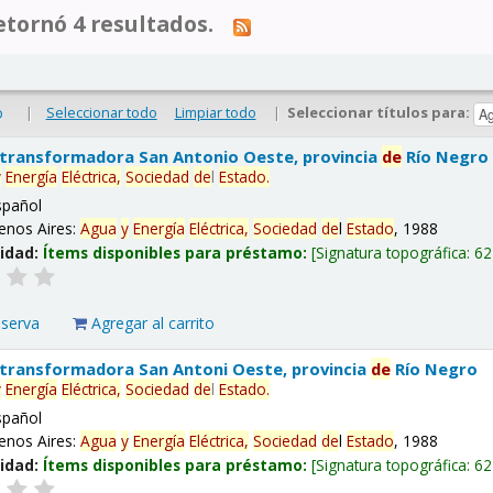
tornó 4 resultados.
|
Seleccionar todo
Limpiar todo
|
Seleccionar títulos para:
o
 transformadora San Antonio Oeste, provincia
de
Río Negro
y
Energía
Eléctrica,
Sociedad
de
l
Estado
.
spañol
enos Aires:
Agua
y
Energía
Eléctrica,
Sociedad
de
l
Estado
, 1988
lidad:
Ítems disponibles para préstamo:
Signatura topográfica:
62
eserva
Agregar al carrito
 transformadora San Antoni Oeste, provincia
de
Río Negro
y
Energía
Eléctrica,
Sociedad
de
l
Estado
.
spañol
enos Aires:
Agua
y
Energía
Eléctrica,
Sociedad
de
l
Estado
, 1988
lidad:
Ítems disponibles para préstamo:
Signatura topográfica:
62