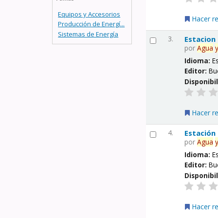
Equipos y Accesorios
Hacer r
Producción de Energí...
Sistemas de Energía
3.
Estacion
por
Agua
Idioma:
E
Editor:
Bu
Disponibi
Hacer r
4.
Estación
por
Agua
Idioma:
E
Editor:
Bu
Disponibi
Hacer r