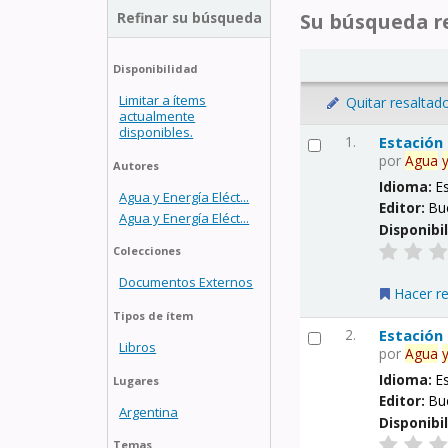
Refinar su búsqueda
Su búsqueda re
Disponibilidad
Limitar a ítems
Quitar resaltad
actualmente
disponibles.
1.
Estación
por
Agua
Autores
Idioma:
E
Agua y Energía Eléct...
Editor:
Bu
Agua y Energía Eléct...
Disponibi
Colecciones
Documentos Externos
Hacer r
Tipos de ítem
2.
Estación
Libros
por
Agua
Idioma:
E
Lugares
Editor:
Bu
Argentina
Disponibi
Temas