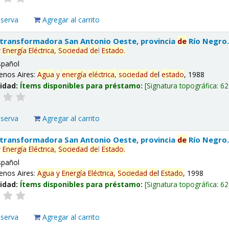
eserva
Agregar al carrito
 transformadora San Antonio Oeste, provincia
de
Río Negro
y
Energía
Eléctrica,
Sociedad
de
l
Estado
.
spañol
enos Aires:
Agua
y
energía
eléctrica,
sociedad
de
l
estado
, 1988
lidad:
Ítems disponibles para préstamo:
Signatura topográfica:
62
eserva
Agregar al carrito
 transformadora San Antonio Oeste, provincia
de
Río Negro
y
Energía
Eléctrica,
Sociedad
de
l
Estado
.
spañol
enos Aires:
Agua
y
Energía
Eléctrica,
Sociedad
de
l
Estado
, 1998
lidad:
Ítems disponibles para préstamo:
Signatura topográfica:
62
eserva
Agregar al carrito