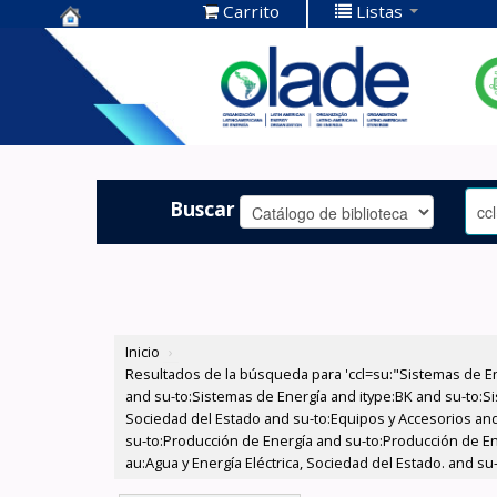
Carrito
Listas
Centro de
Documentación
OLADE -
Buscar
Inicio
›
Resultados de la búsqueda para 'ccl=su:"Sistemas de E
and su-to:Sistemas de Energía and itype:BK and su-to:Si
Sociedad del Estado and su-to:Equipos y Accesorios and
su-to:Producción de Energía and su-to:Producción de En
au:Agua y Energía Eléctrica, Sociedad del Estado. and s