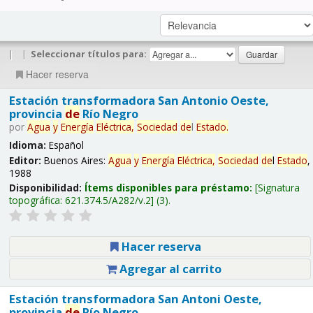
|
|
Seleccionar títulos para:
Hacer reserva
Estación transformadora San Antonio Oeste,
provincia
de
Río Negro
por
Agua
y
Energía
Eléctrica,
Sociedad
de
l
Estado
.
Idioma:
Español
Editor:
Buenos Aires:
Agua
y
Energía
Eléctrica,
Sociedad
de
l
Estado
,
1988
Disponibilidad:
Ítems disponibles para préstamo:
Signatura
topográfica:
621.374.5/A282/v.2
(3).
Hacer reserva
Agregar al carrito
Estación transformadora San Antoni Oeste,
provincia
de
Río Negro