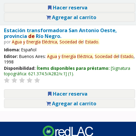
Hacer reserva
Agregar al carrito
Estación transformadora San Antonio Oeste,
provincia
de
Río Negro.
por
Agua
y
Energía
Eléctrica,
Sociedad
de
l
Estado
.
Idioma:
Español
Editor:
Buenos Aires:
Agua
y
Energía
Eléctrica,
Sociedad
de
l
Estado
,
1998
Disponibilidad:
Ítems disponibles para préstamo:
Signatura
topográfica:
621.374.5/A282/v.1
(1).
Hacer reserva
Agregar al carrito