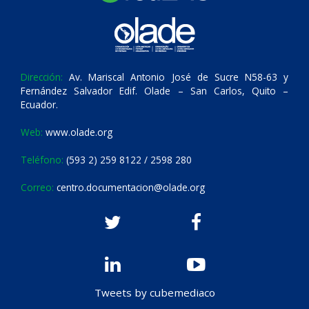
Dirección:
Av. Mariscal Antonio José de Sucre N58-63 y
Fernández Salvador Edif. Olade – San Carlos, Quito –
Ecuador.
Web:
www.olade.org
Teléfono:
(593 2) 259 8122 / 2598 280
Correo:
centro.documentacion@olade.org
Tweets by cubemediaco