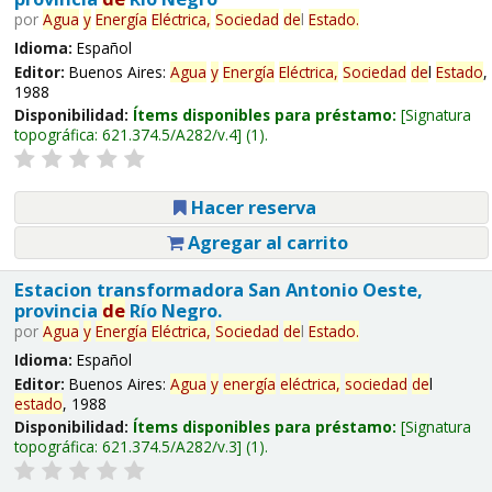
por
Agua
y
Energía
Eléctrica,
Sociedad
de
l
Estado
.
Idioma:
Español
Editor:
Buenos Aires:
Agua
y
Energía
Eléctrica,
Sociedad
de
l
Estado
,
1988
Disponibilidad:
Ítems disponibles para préstamo:
Signatura
topográfica:
621.374.5/A282/v.4
(1).
Hacer reserva
Agregar al carrito
Estacion transformadora San Antonio Oeste,
provincia
de
Río Negro.
por
Agua
y
Energía
Eléctrica,
Sociedad
de
l
Estado
.
Idioma:
Español
Editor:
Buenos Aires:
Agua
y
energía
eléctrica,
sociedad
de
l
estado
, 1988
Disponibilidad:
Ítems disponibles para préstamo:
Signatura
topográfica:
621.374.5/A282/v.3
(1).