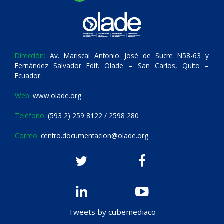
Dirección:
Av. Mariscal Antonio José de Sucre N58-63 y
Fernández Salvador Edif. Olade – San Carlos, Quito –
Ecuador.
Web:
www.olade.org
Teléfono:
(593 2) 259 8122 / 2598 280
Correo:
centro.documentacion@olade.org
Tweets by cubemediaco