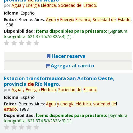
por
Agua
y
Energía
Eléctrica,
Sociedad
de
l
Estado
.
Idioma:
Español
Editor:
Buenos Aires:
Agua
y
Energía
Eléctrica,
Sociedad
de
l
Estado
,
1988
Disponibilidad:
Ítems disponibles para préstamo:
Signatura
topográfica:
621.374.5/A282/v.4
(1).
Hacer reserva
Agregar al carrito
Estacion transformadora San Antonio Oeste,
provincia
de
Río Negro.
por
Agua
y
Energía
Eléctrica,
Sociedad
de
l
Estado
.
Idioma:
Español
Editor:
Buenos Aires:
Agua
y
energía
eléctrica,
sociedad
de
l
estado
, 1988
Disponibilidad:
Ítems disponibles para préstamo:
Signatura
topográfica:
621.374.5/A282/v.3
(1).