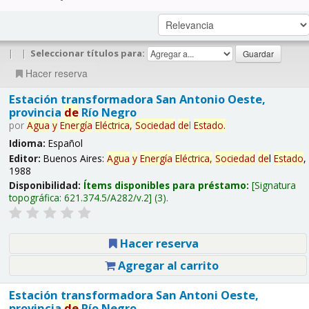
|
|
Seleccionar títulos para:
Hacer reserva
Estación transformadora San Antonio Oeste,
provincia
de
Río Negro
por
Agua
y
Energía
Eléctrica,
Sociedad
de
l
Estado
.
Idioma:
Español
Editor:
Buenos Aires:
Agua
y
Energía
Eléctrica,
Sociedad
de
l
Estado
,
1988
Disponibilidad:
Ítems disponibles para préstamo:
Signatura
topográfica:
621.374.5/A282/v.2
(3).
Hacer reserva
Agregar al carrito
Estación transformadora San Antoni Oeste,
provincia
de
Río Negro