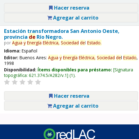
Hacer reserva
Agregar al carrito
Estación transformadora San Antonio Oeste,
provincia
de
Río Negro.
por
Agua
y
Energía
Eléctrica,
Sociedad
de
l
Estado
.
Idioma:
Español
Editor:
Buenos Aires:
Agua
y
Energía
Eléctrica,
Sociedad
de
l
Estado
,
1998
Disponibilidad:
Ítems disponibles para préstamo:
Signatura
topográfica:
621.374.5/A282/v.1
(1).
Hacer reserva
Agregar al carrito