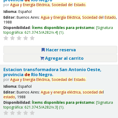
por
Agua
y
Energía
Eléctrica,
Sociedad
de
l
Estado
.
Idioma:
Español
Editor:
Buenos Aires:
Agua
y
Energía
Eléctrica,
Sociedad
de
l
Estado
,
1988
Disponibilidad:
Ítems disponibles para préstamo:
Signatura
topográfica:
621.374.5/A282/v.4
(1).
Hacer reserva
Agregar al carrito
Estacion transformadora San Antonio Oeste,
provincia
de
Río Negro.
por
Agua
y
Energía
Eléctrica,
Sociedad
de
l
Estado
.
Idioma:
Español
Editor:
Buenos Aires:
Agua
y
energía
eléctrica,
sociedad
de
l
estado
, 1988
Disponibilidad:
Ítems disponibles para préstamo:
Signatura
topográfica:
621.374.5/A282/v.3
(1).