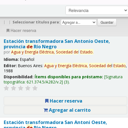
|
|
Seleccionar títulos para:
Hacer reserva
Estación transformadora San Antonio Oeste,
provincia
de
Río Negro
por
Agua
y
Energía
Eléctrica,
Sociedad
de
l
Estado
.
Idioma:
Español
Editor:
Buenos Aires:
Agua
y
Energía
Eléctrica,
Sociedad
de
l
Estado
,
1988
Disponibilidad:
Ítems disponibles para préstamo:
Signatura
topográfica:
621.374.5/A282/v.2
(3).
Hacer reserva
Agregar al carrito
Estación transformadora San Antoni Oeste,
provincia
de
Río Negro