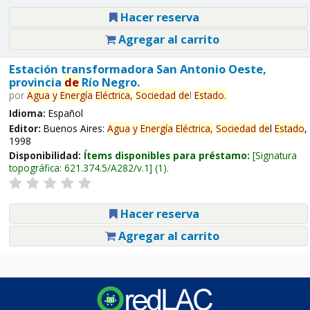
Hacer reserva
Agregar al carrito
Estación transformadora San Antonio Oeste,
provincia
de
Río Negro.
por
Agua
y
Energía
Eléctrica,
Sociedad
de
l
Estado
.
Idioma:
Español
Editor:
Buenos Aires:
Agua
y
Energía
Eléctrica,
Sociedad
de
l
Estado
,
1998
Disponibilidad:
Ítems disponibles para préstamo:
Signatura
topográfica:
621.374.5/A282/v.1
(1).
Hacer reserva
Agregar al carrito