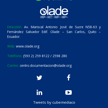
Dirección:
Av. Mariscal Antonio José de Sucre N58-63 y
Fernández Salvador Edif. Olade – San Carlos, Quito –
Ecuador.
Web:
www.olade.org
Teléfono:
(593 2) 259 8122 / 2598 280
Correo:
centro.documentacion@olade.org
Tweets by cubemediaco