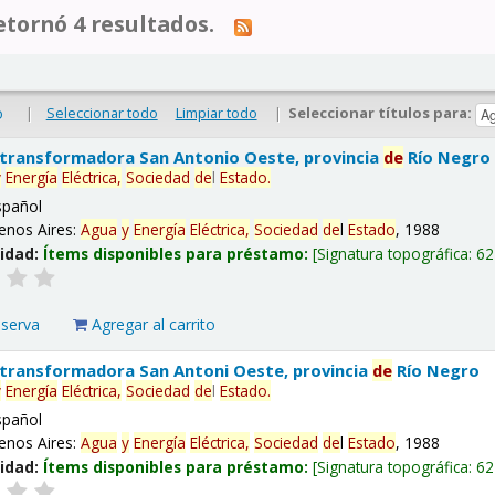
tornó 4 resultados.
|
Seleccionar todo
Limpiar todo
|
Seleccionar títulos para:
o
 transformadora San Antonio Oeste, provincia
de
Río Negro
y
Energía
Eléctrica,
Sociedad
de
l
Estado
.
spañol
enos Aires:
Agua
y
Energía
Eléctrica,
Sociedad
de
l
Estado
, 1988
lidad:
Ítems disponibles para préstamo:
Signatura topográfica:
62
eserva
Agregar al carrito
 transformadora San Antoni Oeste, provincia
de
Río Negro
y
Energía
Eléctrica,
Sociedad
de
l
Estado
.
spañol
enos Aires:
Agua
y
Energía
Eléctrica,
Sociedad
de
l
Estado
, 1988
lidad:
Ítems disponibles para préstamo:
Signatura topográfica:
62