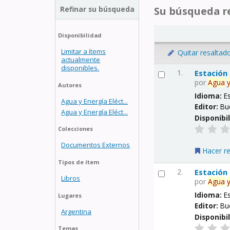
Refinar su búsqueda
Su búsqueda re
Disponibilidad
Limitar a ítems
Quitar resaltad
actualmente
disponibles.
1.
Estación
por
Agua
Autores
Idioma:
E
Agua y Energía Eléct...
Editor:
Bu
Agua y Energía Eléct...
Disponibi
Colecciones
Documentos Externos
Hacer r
Tipos de ítem
2.
Estación
Libros
por
Agua
Idioma:
E
Lugares
Editor:
Bu
Argentina
Disponibi
Temas