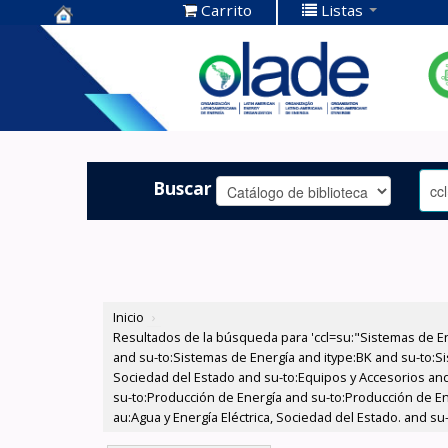
Carrito
Listas
Centro de
Documentación
OLADE -
Buscar
Inicio
›
Resultados de la búsqueda para 'ccl=su:"Sistemas de E
and su-to:Sistemas de Energía and itype:BK and su-to:Si
Sociedad del Estado and su-to:Equipos y Accesorios and
su-to:Producción de Energía and su-to:Producción de En
au:Agua y Energía Eléctrica, Sociedad del Estado. and s