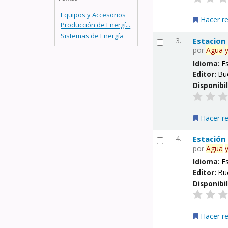
Equipos y Accesorios
Hacer r
Producción de Energí...
Sistemas de Energía
3.
Estacion
por
Agua
Idioma:
E
Editor:
Bu
Disponibi
Hacer r
4.
Estación
por
Agua
Idioma:
E
Editor:
Bu
Disponibi
Hacer r