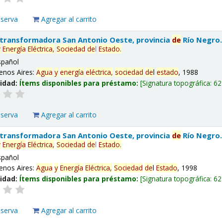
eserva
Agregar al carrito
 transformadora San Antonio Oeste, provincia
de
Río Negro
y
Energía
Eléctrica,
Sociedad
de
l
Estado
.
spañol
enos Aires:
Agua
y
energía
eléctrica,
sociedad
de
l
estado
, 1988
lidad:
Ítems disponibles para préstamo:
Signatura topográfica:
62
eserva
Agregar al carrito
 transformadora San Antonio Oeste, provincia
de
Río Negro
y
Energía
Eléctrica,
Sociedad
de
l
Estado
.
spañol
enos Aires:
Agua
y
Energía
Eléctrica,
Sociedad
de
l
Estado
, 1998
lidad:
Ítems disponibles para préstamo:
Signatura topográfica:
62
eserva
Agregar al carrito