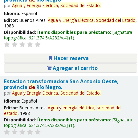
por
Agua
y
Energía
Eléctrica,
Sociedad
de
l
Estado
.
Idioma:
Español
Editor:
Buenos Aires:
Agua
y
Energía
Eléctrica,
Sociedad
de
l
Estado
,
1988
Disponibilidad:
Ítems disponibles para préstamo:
Signatura
topográfica:
621.374.5/A282/v.4
(1).
Hacer reserva
Agregar al carrito
Estacion transformadora San Antonio Oeste,
provincia
de
Río Negro.
por
Agua
y
Energía
Eléctrica,
Sociedad
de
l
Estado
.
Idioma:
Español
Editor:
Buenos Aires:
Agua
y
energía
eléctrica,
sociedad
de
l
estado
, 1988
Disponibilidad:
Ítems disponibles para préstamo:
Signatura
topográfica:
621.374.5/A282/v.3
(1).