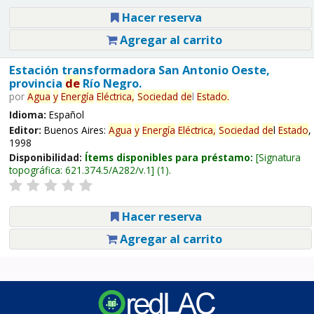
Hacer reserva
Agregar al carrito
Estación transformadora San Antonio Oeste,
provincia
de
Río Negro.
por
Agua
y
Energía
Eléctrica,
Sociedad
de
l
Estado
.
Idioma:
Español
Editor:
Buenos Aires:
Agua
y
Energía
Eléctrica,
Sociedad
de
l
Estado
,
1998
Disponibilidad:
Ítems disponibles para préstamo:
Signatura
topográfica:
621.374.5/A282/v.1
(1).
Hacer reserva
Agregar al carrito