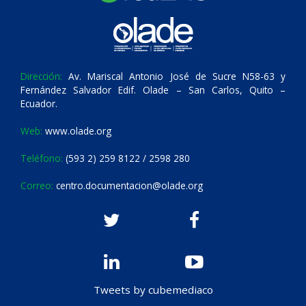
Dirección:
Av. Mariscal Antonio José de Sucre N58-63 y
Fernández Salvador Edif. Olade – San Carlos, Quito –
Ecuador.
Web:
www.olade.org
Teléfono:
(593 2) 259 8122 / 2598 280
Correo:
centro.documentacion@olade.org
Tweets by cubemediaco