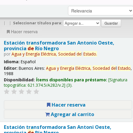
|
|
Seleccionar títulos para:
Hacer reserva
Estación transformadora San Antonio Oeste,
provincia
de
Río Negro
por
Agua
y
Energía
Eléctrica,
Sociedad
de
l
Estado
.
Idioma:
Español
Editor:
Buenos Aires:
Agua
y
Energía
Eléctrica,
Sociedad
de
l
Estado
,
1988
Disponibilidad:
Ítems disponibles para préstamo:
Signatura
topográfica:
621.374.5/A282/v.2
(3).
Hacer reserva
Agregar al carrito
Estación transformadora San Antoni Oeste,
provincia
de
Río Negro