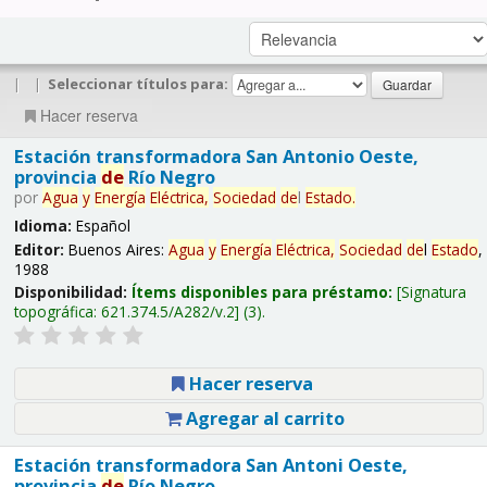
|
|
Seleccionar títulos para:
Hacer reserva
Estación transformadora San Antonio Oeste,
provincia
de
Río Negro
por
Agua
y
Energía
Eléctrica,
Sociedad
de
l
Estado
.
Idioma:
Español
Editor:
Buenos Aires:
Agua
y
Energía
Eléctrica,
Sociedad
de
l
Estado
,
1988
Disponibilidad:
Ítems disponibles para préstamo:
Signatura
topográfica:
621.374.5/A282/v.2
(3).
Hacer reserva
Agregar al carrito
Estación transformadora San Antoni Oeste,
provincia
de
Río Negro