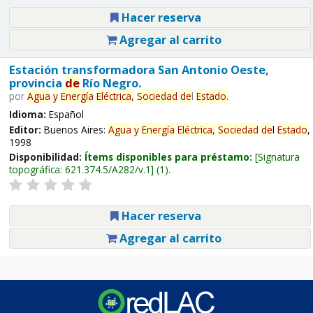
Hacer reserva
Agregar al carrito
Estación transformadora San Antonio Oeste,
provincia
de
Río Negro.
por
Agua
y
Energía
Eléctrica,
Sociedad
de
l
Estado
.
Idioma:
Español
Editor:
Buenos Aires:
Agua
y
Energía
Eléctrica,
Sociedad
de
l
Estado
,
1998
Disponibilidad:
Ítems disponibles para préstamo:
Signatura
topográfica:
621.374.5/A282/v.1
(1).
Hacer reserva
Agregar al carrito