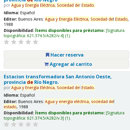
por
Agua
y
Energía
Eléctrica,
Sociedad
de
l
Estado
.
Idioma:
Español
Editor:
Buenos Aires:
Agua
y
Energía
Eléctrica,
Sociedad
de
l
Estado
,
1988
Disponibilidad:
Ítems disponibles para préstamo:
Signatura
topográfica:
621.374.5/A282/v.4
(1).
Hacer reserva
Agregar al carrito
Estacion transformadora San Antonio Oeste,
provincia
de
Río Negro.
por
Agua
y
Energía
Eléctrica,
Sociedad
de
l
Estado
.
Idioma:
Español
Editor:
Buenos Aires:
Agua
y
energía
eléctrica,
sociedad
de
l
estado
, 1988
Disponibilidad:
Ítems disponibles para préstamo:
Signatura
topográfica:
621.374.5/A282/v.3
(1).