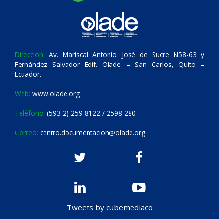
Dirección:
Av. Mariscal Antonio José de Sucre N58-63 y
Fernández Salvador Edif. Olade – San Carlos, Quito –
Ecuador.
Web:
www.olade.org
Teléfono:
(593 2) 259 8122 / 2598 280
Correo:
centro.documentacion@olade.org
Tweets by cubemediaco