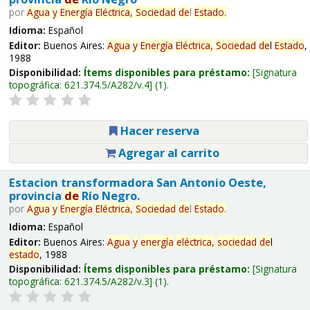
por
Agua
y
Energía
Eléctrica,
Sociedad
de
l
Estado
.
Idioma:
Español
Editor:
Buenos Aires:
Agua
y
Energía
Eléctrica,
Sociedad
de
l
Estado
,
1988
Disponibilidad:
Ítems disponibles para préstamo:
Signatura
topográfica:
621.374.5/A282/v.4
(1).
Hacer reserva
Agregar al carrito
Estacion transformadora San Antonio Oeste,
provincia
de
Río Negro.
por
Agua
y
Energía
Eléctrica,
Sociedad
de
l
Estado
.
Idioma:
Español
Editor:
Buenos Aires:
Agua
y
energía
eléctrica,
sociedad
de
l
estado
, 1988
Disponibilidad:
Ítems disponibles para préstamo:
Signatura
topográfica:
621.374.5/A282/v.3
(1).