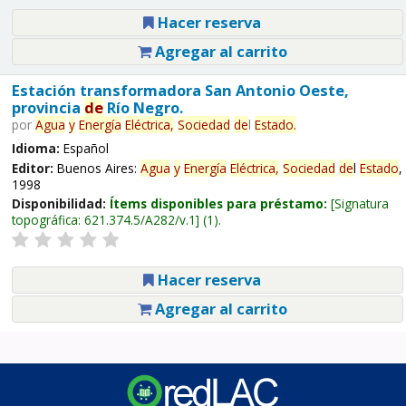
Hacer reserva
Agregar al carrito
Estación transformadora San Antonio Oeste,
provincia
de
Río Negro.
por
Agua
y
Energía
Eléctrica,
Sociedad
de
l
Estado
.
Idioma:
Español
Editor:
Buenos Aires:
Agua
y
Energía
Eléctrica,
Sociedad
de
l
Estado
,
1998
Disponibilidad:
Ítems disponibles para préstamo:
Signatura
topográfica:
621.374.5/A282/v.1
(1).
Hacer reserva
Agregar al carrito