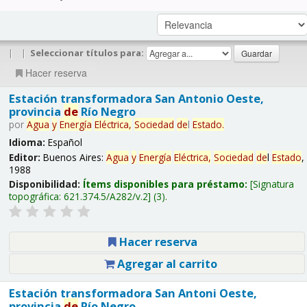
|
|
Seleccionar títulos para:
Hacer reserva
Estación transformadora San Antonio Oeste,
provincia
de
Río Negro
por
Agua
y
Energía
Eléctrica,
Sociedad
de
l
Estado
.
Idioma:
Español
Editor:
Buenos Aires:
Agua
y
Energía
Eléctrica,
Sociedad
de
l
Estado
,
1988
Disponibilidad:
Ítems disponibles para préstamo:
Signatura
topográfica:
621.374.5/A282/v.2
(3).
Hacer reserva
Agregar al carrito
Estación transformadora San Antoni Oeste,
provincia
de
Río Negro