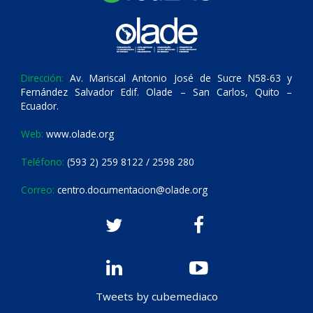
Dirección:
Av. Mariscal Antonio José de Sucre N58-63 y
Fernández Salvador Edif. Olade – San Carlos, Quito –
Ecuador.
Web:
www.olade.org
Teléfono:
(593 2) 259 8122 / 2598 280
Correo:
centro.documentacion@olade.org
Tweets by cubemediaco