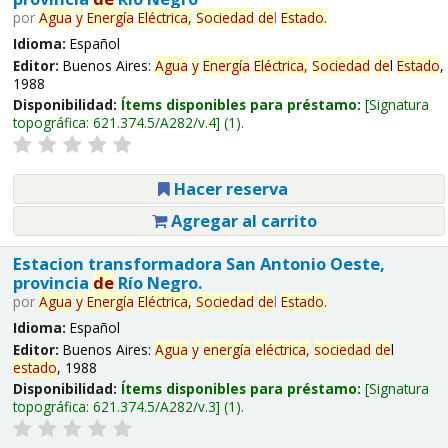
por
Agua
y
Energía
Eléctrica,
Sociedad
de
l
Estado
.
Idioma:
Español
Editor:
Buenos Aires:
Agua
y
Energía
Eléctrica,
Sociedad
de
l
Estado
,
1988
Disponibilidad:
Ítems disponibles para préstamo:
Signatura
topográfica:
621.374.5/A282/v.4
(1).
Hacer reserva
Agregar al carrito
Estacion transformadora San Antonio Oeste,
provincia
de
Río Negro.
por
Agua
y
Energía
Eléctrica,
Sociedad
de
l
Estado
.
Idioma:
Español
Editor:
Buenos Aires:
Agua
y
energía
eléctrica,
sociedad
de
l
estado
, 1988
Disponibilidad:
Ítems disponibles para préstamo:
Signatura
topográfica:
621.374.5/A282/v.3
(1).