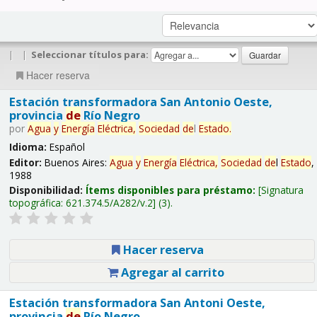
|
|
Seleccionar títulos para:
Hacer reserva
Estación transformadora San Antonio Oeste,
provincia
de
Río Negro
por
Agua
y
Energía
Eléctrica,
Sociedad
de
l
Estado
.
Idioma:
Español
Editor:
Buenos Aires:
Agua
y
Energía
Eléctrica,
Sociedad
de
l
Estado
,
1988
Disponibilidad:
Ítems disponibles para préstamo:
Signatura
topográfica:
621.374.5/A282/v.2
(3).
Hacer reserva
Agregar al carrito
Estación transformadora San Antoni Oeste,
provincia
de
Río Negro