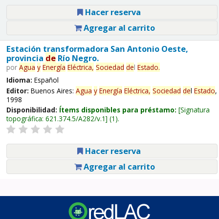
Hacer reserva
Agregar al carrito
Estación transformadora San Antonio Oeste,
provincia
de
Río Negro.
por
Agua
y
Energía
Eléctrica,
Sociedad
de
l
Estado
.
Idioma:
Español
Editor:
Buenos Aires:
Agua
y
Energía
Eléctrica,
Sociedad
de
l
Estado
,
1998
Disponibilidad:
Ítems disponibles para préstamo:
Signatura
topográfica:
621.374.5/A282/v.1
(1).
Hacer reserva
Agregar al carrito