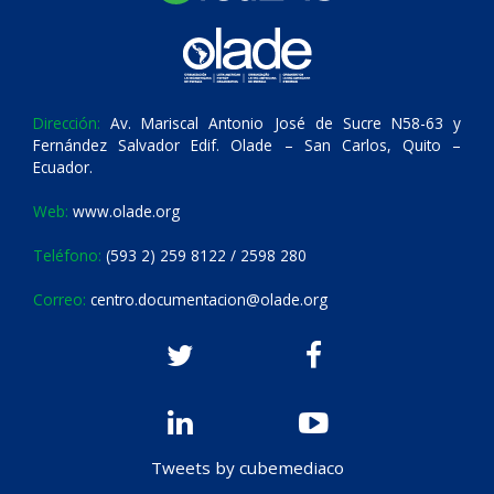
Dirección:
Av. Mariscal Antonio José de Sucre N58-63 y
Fernández Salvador Edif. Olade – San Carlos, Quito –
Ecuador.
Web:
www.olade.org
Teléfono:
(593 2) 259 8122 / 2598 280
Correo:
centro.documentacion@olade.org
Tweets by cubemediaco