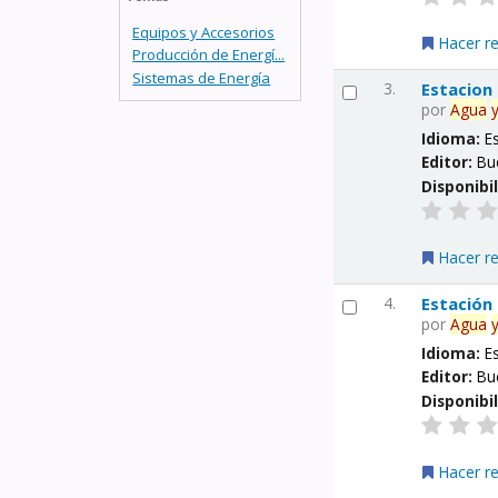
Equipos y Accesorios
Hacer r
Producción de Energí...
Sistemas de Energía
3.
Estacion
por
Agua
Idioma:
E
Editor:
Bu
Disponibi
Hacer r
4.
Estación
por
Agua
Idioma:
E
Editor:
Bu
Disponibi
Hacer r