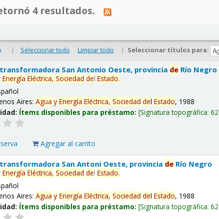
tornó 4 resultados.
|
Seleccionar todo
Limpiar todo
|
Seleccionar títulos para:
o
 transformadora San Antonio Oeste, provincia
de
Río Negro
y
Energía
Eléctrica,
Sociedad
de
l
Estado
.
spañol
enos Aires:
Agua
y
Energía
Eléctrica,
Sociedad
de
l
Estado
, 1988
lidad:
Ítems disponibles para préstamo:
Signatura topográfica:
62
eserva
Agregar al carrito
 transformadora San Antoni Oeste, provincia
de
Río Negro
y
Energía
Eléctrica,
Sociedad
de
l
Estado
.
spañol
enos Aires:
Agua
y
Energía
Eléctrica,
Sociedad
de
l
Estado
, 1988
lidad:
Ítems disponibles para préstamo:
Signatura topográfica:
62