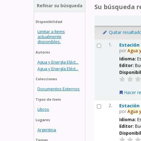
Refinar su búsqueda
Su búsqueda re
Disponibilidad
Limitar a ítems
Quitar resaltad
actualmente
disponibles.
1.
Estación
por
Agua
Autores
Idioma:
E
Agua y Energía Eléct...
Editor:
Bu
Agua y Energía Eléct...
Disponibi
Colecciones
Documentos Externos
Hacer r
Tipos de ítem
2.
Estación
Libros
por
Agua
Idioma:
E
Lugares
Editor:
Bu
Argentina
Disponibi
Temas