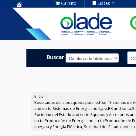
Carrito
Listas
Centro de
Documentación
OLADE -
Buscar
Inicio
›
Resultados de la búsqueda para 'ccl=su:"Sistemas de E
and su-to:Sistemas de Energía and itype:BK and su-to:Si
Sociedad del Estado and su-to:Equipos y Accesorios and
su-to:Producción de Energía and su-to:Producción de En
au:Agua y Energía Eléctrica, Sociedad del Estado. and c