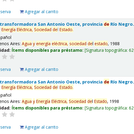
eserva
Agregar al carrito
 transformadora San Antonio Oeste, provincia
de
Río Negro
y
Energía
Eléctrica,
Sociedad
de
l
Estado
.
spañol
enos Aires:
Agua
y
energía
eléctrica,
sociedad
de
l
estado
, 1988
lidad:
Ítems disponibles para préstamo:
Signatura topográfica:
62
eserva
Agregar al carrito
 transformadora San Antonio Oeste, provincia
de
Río Negro
y
Energía
Eléctrica,
Sociedad
de
l
Estado
.
spañol
enos Aires:
Agua
y
Energía
Eléctrica,
Sociedad
de
l
Estado
, 1998
lidad:
Ítems disponibles para préstamo:
Signatura topográfica:
62
eserva
Agregar al carrito