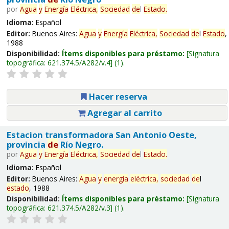
por
Agua
y
Energía
Eléctrica,
Sociedad
de
l
Estado
.
Idioma:
Español
Editor:
Buenos Aires:
Agua
y
Energía
Eléctrica,
Sociedad
de
l
Estado
,
1988
Disponibilidad:
Ítems disponibles para préstamo:
Signatura
topográfica:
621.374.5/A282/v.4
(1).
Hacer reserva
Agregar al carrito
Estacion transformadora San Antonio Oeste,
provincia
de
Río Negro.
por
Agua
y
Energía
Eléctrica,
Sociedad
de
l
Estado
.
Idioma:
Español
Editor:
Buenos Aires:
Agua
y
energía
eléctrica,
sociedad
de
l
estado
, 1988
Disponibilidad:
Ítems disponibles para préstamo:
Signatura
topográfica:
621.374.5/A282/v.3
(1).