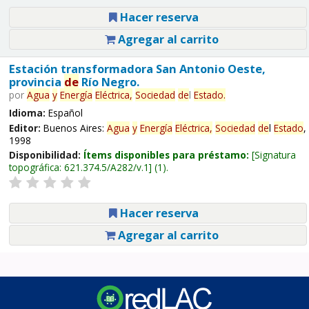
Hacer reserva
Agregar al carrito
Estación transformadora San Antonio Oeste,
provincia
de
Río Negro.
por
Agua
y
Energía
Eléctrica,
Sociedad
de
l
Estado
.
Idioma:
Español
Editor:
Buenos Aires:
Agua
y
Energía
Eléctrica,
Sociedad
de
l
Estado
,
1998
Disponibilidad:
Ítems disponibles para préstamo:
Signatura
topográfica:
621.374.5/A282/v.1
(1).
Hacer reserva
Agregar al carrito