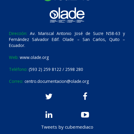
Dirección:
Av. Mariscal Antonio José de Sucre N58-63 y
Fernández Salvador Edif. Olade – San Carlos, Quito –
Ecuador.
Web:
www.olade.org
Teléfono:
(593 2) 259 8122 / 2598 280
Correo:
centro.documentacion@olade.org
Tweets by cubemediaco