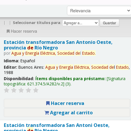
|
|
Seleccionar títulos para:
Hacer reserva
Estación transformadora San Antonio Oeste,
provincia
de
Río Negro
por
Agua
y
Energía
Eléctrica,
Sociedad
de
l
Estado
.
Idioma:
Español
Editor:
Buenos Aires:
Agua
y
Energía
Eléctrica,
Sociedad
de
l
Estado
,
1988
Disponibilidad:
Ítems disponibles para préstamo:
Signatura
topográfica:
621.374.5/A282/v.2
(3).
Hacer reserva
Agregar al carrito
Estación transformadora San Antoni Oeste,
provincia
de
Río Negro