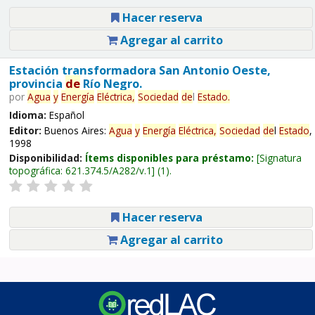
Hacer reserva
Agregar al carrito
Estación transformadora San Antonio Oeste,
provincia
de
Río Negro.
por
Agua
y
Energía
Eléctrica,
Sociedad
de
l
Estado
.
Idioma:
Español
Editor:
Buenos Aires:
Agua
y
Energía
Eléctrica,
Sociedad
de
l
Estado
,
1998
Disponibilidad:
Ítems disponibles para préstamo:
Signatura
topográfica:
621.374.5/A282/v.1
(1).
Hacer reserva
Agregar al carrito