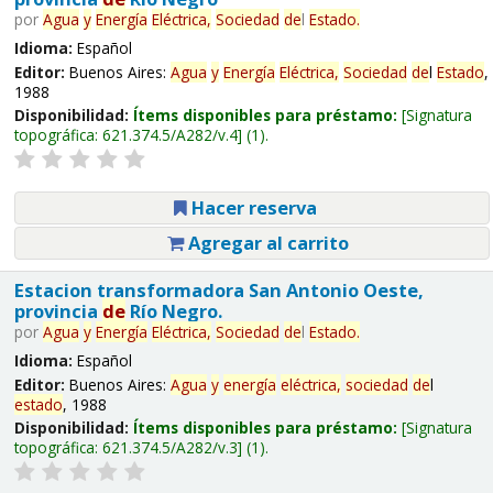
por
Agua
y
Energía
Eléctrica,
Sociedad
de
l
Estado
.
Idioma:
Español
Editor:
Buenos Aires:
Agua
y
Energía
Eléctrica,
Sociedad
de
l
Estado
,
1988
Disponibilidad:
Ítems disponibles para préstamo:
Signatura
topográfica:
621.374.5/A282/v.4
(1).
Hacer reserva
Agregar al carrito
Estacion transformadora San Antonio Oeste,
provincia
de
Río Negro.
por
Agua
y
Energía
Eléctrica,
Sociedad
de
l
Estado
.
Idioma:
Español
Editor:
Buenos Aires:
Agua
y
energía
eléctrica,
sociedad
de
l
estado
, 1988
Disponibilidad:
Ítems disponibles para préstamo:
Signatura
topográfica:
621.374.5/A282/v.3
(1).