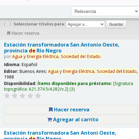
|
|
Seleccionar títulos para:
Hacer reserva
Estación transformadora San Antonio Oeste,
provincia
de
Río Negro
por
Agua
y
Energía
Eléctrica,
Sociedad
de
l
Estado
.
Idioma:
Español
Editor:
Buenos Aires:
Agua
y
Energía
Eléctrica,
Sociedad
de
l
Estado
,
1988
Disponibilidad:
Ítems disponibles para préstamo:
Signatura
topográfica:
621.374.5/A282/v.2
(3).
Hacer reserva
Agregar al carrito
Estación transformadora San Antoni Oeste,
provincia
de
Río Negro