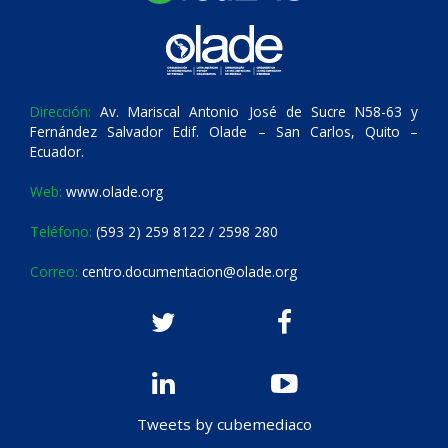
Dirección:
Av. Mariscal Antonio José de Sucre N58-63 y
Fernández Salvador Edif. Olade – San Carlos, Quito –
Ecuador.
Web:
www.olade.org
Teléfono:
(593 2) 259 8122 / 2598 280
Correo:
centro.documentacion@olade.org
Tweets by cubemediaco